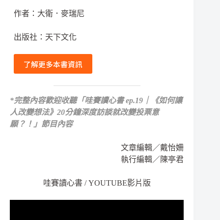
作者：大衛．麥瑞尼
出版社：天下文化
了解更多本書資訊
*
完整內容歡迎收聽
「哇賽讀心書 ep.19｜《如何讓
人改變想法》20分鐘深度訪談就改變投票意
願？！」節目內容
文章編輯／戴怡姍
執行編輯／陳亭君
哇賽讀心書 / YOUTUBE影片版