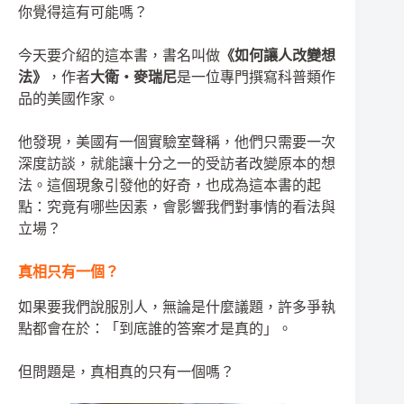
你覺得這有可能嗎？
今天要介紹的這本書，書名叫做
《如何讓人改變想
法》
，作者
大衛・麥瑞尼
是一位專門撰寫科普類作
品的美國作家。
他發現，美國有一個實驗室聲稱，他們只需要一次
深度訪談，就能讓十分之一的受訪者改變原本的想
法。這個現象引發他的好奇，也成為這本書的起
點：究竟有哪些因素，會影響我們對事情的看法與
立場？
真相只有一個？
如果要我們說服別人，無論是什麼議題，許多爭執
點都會在於：「到底誰的答案才是真的」。
但問題是，真相真的只有一個嗎？