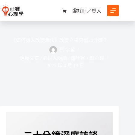
跳
至
註冊／登入
購
主
物
要
車
內
容
《如何讓人改變想法》改變立場只需20分鐘？
蔡 宇哲
專欄文章
/
心理人閱讀
/
聽哇賽，聊心理
2025 年 4 月 19 日