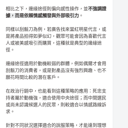
相比之下，邊緣途徑則偏向感性操作，並
不強調證
據，而是依賴情感觸發與外部吸引力
。
同樣以刮鬍刀為例，若廣告找來當紅明星代言，或
是將產品拍得如夢似幻，觀眾可能會因為喜歡代言
人或被美感吸引而購買，這種就是典型的邊緣途
徑。
邊緣途徑適用於動機較弱的群體，例如偶爾才會用
刮鬍刀的消費者，或是對產品沒有強烈興趣、也不
願花時間比較的潛在客戶。
在政治行銷中，也能看到這種策略的應用：死忠支
持者屬於動機強，適合使用中央途徑；而中間選民
或尚未認識候選人的民眾，則較適合以情感路線訴
求。
針對不同狀況選擇適合的說服策略，才能達到理想