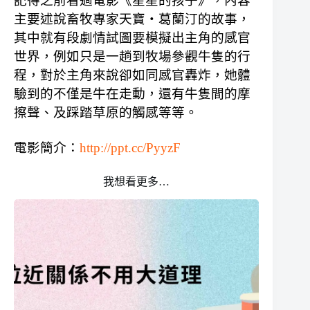
記得之前看過電影《星星的孩子》，內容
主要述說畜牧專家天寶・葛蘭汀的故事，
其中就有段劇情試圖要模擬出主角的感官
世界，例如只是一趟到牧場參觀牛隻的行
程，對於主角來說卻如同感官轟炸，她體
驗到的不僅是牛在走動，還有牛隻間的摩
擦聲、及踩踏草原的觸感等等。
電影簡介：
http://ppt.cc/PyyzF
我想看更多…