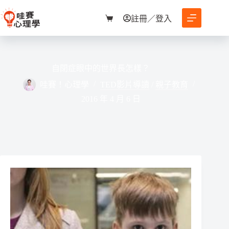
跳
至
註冊／登入
購
主
物
要
車
內
容
自閉症眼中的世界長怎樣？
哇賽！心理學
TED影片導讀
/
親子教育
2016 年 4 月 6 日