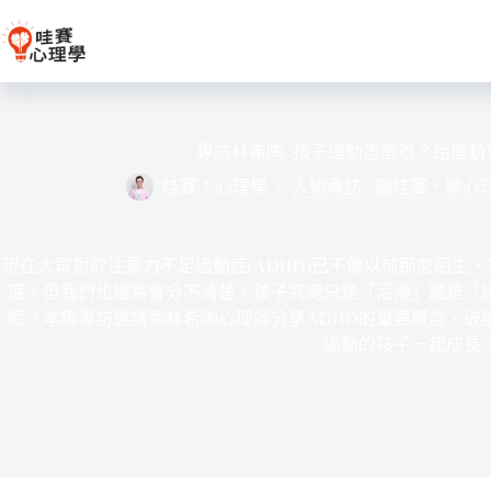
跳
至
主
要
內
容
專訪林希陶 :孩子過動怎麼辦？給過
哇賽！心理學
人物專訪
/
聽哇賽，聊心
現在大眾對於注意力不足過動症(ADHD)已不像以前那麼陌生
度。但我們也經常會分不清楚，孩子究竟只是「活潑」還是「
呢？本集專訪邀請到林希陶心理師分享ADHD的重要概念、破
過動的孩子一起成長