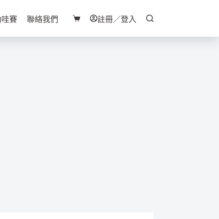
助哇賽
聯絡我們
註冊／登入
購
物
車