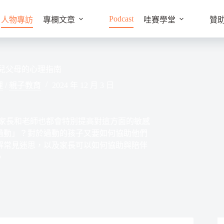
Podcast
人物專訪
專欄文章
哇賽學堂
贊
動兒父母的心理指南
理
/
親子教育
2024 年 12 月 3 日
，家長和老師也都會特別提高對這方面的敏感
過動」？對於過動的孩子又要如何協助他們
解常見迷思，以及家長可以如何協助與陪伴
。