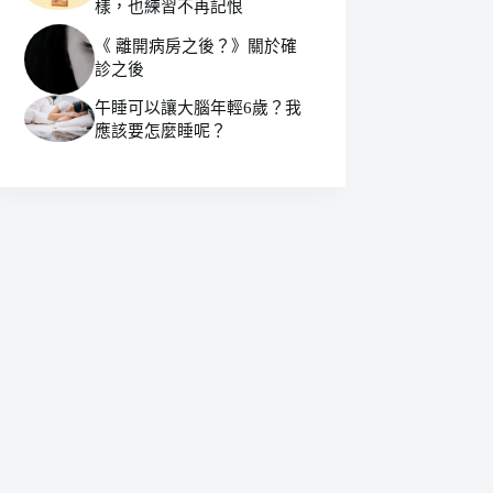
樣，也練習不再記恨
《 離開病房之後？》關於確
診之後
午睡可以讓大腦年輕6歲？我
應該要怎麼睡呢？