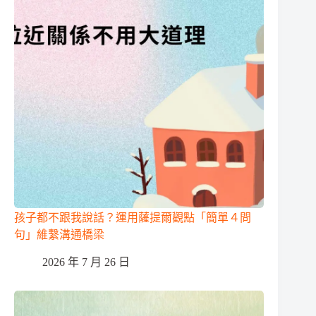
孩子都不跟我說話？運用薩提爾觀點「簡單４問
句」維繫溝通橋梁
2026 年 7 月 26 日