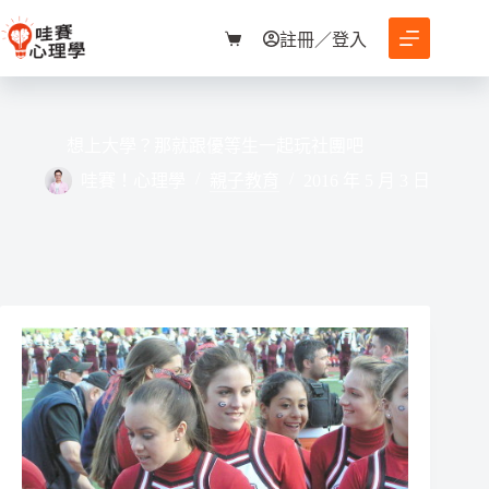
跳
至
註冊／登入
購
主
物
要
車
內
容
想上大學？那就跟優等生一起玩社團吧
哇賽！心理學
親子教育
2016 年 5 月 3 日