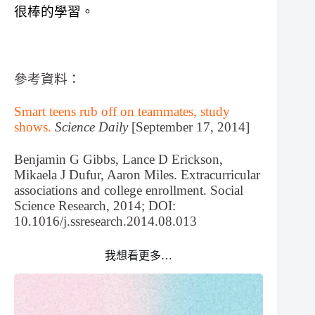
很棒的學習。
參考資料：
Smart teens rub off on teammates, study
shows.
Science Daily
[September 17, 2014]
Benjamin G Gibbs, Lance D Erickson,
Mikaela J Dufur, Aaron Miles. Extracurricular
associations and college enrollment. Social
Science Research, 2014; DOI:
10.1016/j.ssresearch.2014.08.013
我想看更多…