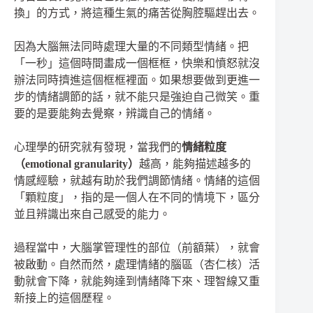
換」的方式，將這種生氣的痛苦從胸腔驅趕出去。
因為大腦無法同時處理大量的不同類型情緒。把
「一秒」這個時間畫成一個框框，快樂和憤怒就沒
辦法同時擠進這個框框裡面。如果想要做到更進一
步的情緒調節的話，就不能只是強迫自己微笑。重
要的是要能夠去覺察，辨識自己的情緒。
心理學的研究就有發現，當我們的
情緒粒度
（emotional granularity）
越高，能夠描述越多的
情感經驗，就越有助於我們調節情緒。情緒的這個
「顆粒度」，指的是一個人在不同的情境下，區分
並且辨識出來自己感受的能力。
過程當中，大腦掌管理性的部位（前額葉），就會
被啟動。自然而然，處理情緒的腦區（杏仁核）活
動就會下降，就能夠達到情緒降下來、理智線又重
新接上的這個歷程。