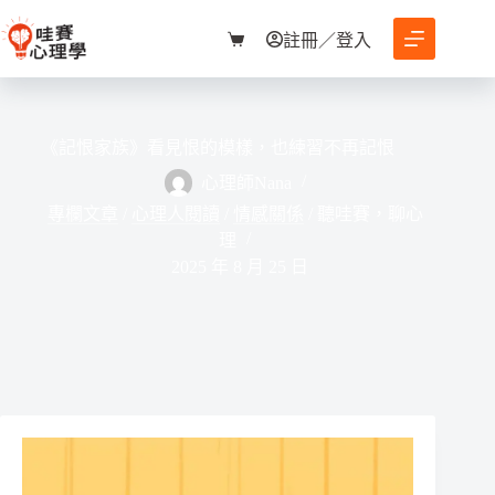
跳
至
註冊／登入
購
主
物
要
車
內
容
《記恨家族》看見恨的模樣，也練習不再記恨
心理師Nana
專欄文章
/
心理人閱讀
/
情感關係
/
聽哇賽，聊心
理
2025 年 8 月 25 日