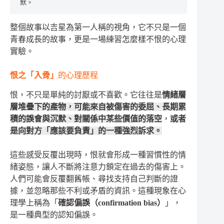
默。
整個故事以吉星為第一人稱的視角，它不只是一個
青春成長的故事，更是一場練習怎麼樣不恨的心理
實驗。
恨之「入骨」
的心理歷程
恨，不只是單純的討厭或不喜歡。它往往是
情緒層
層堆疊下的產物，可能來自被傷害的委屈、長期累
積的誤會與沉默、對關係中某些價值的落空
，
或者
是向對方「應該要負責」的一種強烈訴求。
這些感受反覆出現時，恨就會形成一種習慣性的情
緒姿態，讓人不斷將注意力鎖定在過去的傷害上。
人們可能會反覆翻舊帳、尋找支持自己判斷的證
據，並忽略那些不利或矛盾的資訊。這種現象在心
理學上稱為「
確認偏誤（confirmation bias）
」，
是一種典型的認知偏誤。