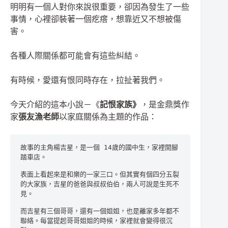
明明有一個人對你來說很重要，卻因為發生了一些
事情，心裡卻裝著一個疙瘩，想靠近又不想被傷
害。
各種人際關係都可能會有這些糾結。
有時候，愛還有恨同時存在，拉扯著我們。
今天介紹的這本小說－《
記恨家族》
，是金鼎獎作
家
張友漁老師
以家庭關係為主題的作品：
故事的主角楊吉星，是一個 14歲的國中生，家裡開腳
踏車店。
表面上看起來是和樂的一家三口。但其實有個四分五裂
的大家族，吉星的爸爸與叔叔伯伯，兩人可說是生死不
見。
而吉星有三個哥哥，還有一個姐姐，也是離家多年都不
聯絡。每當提起哥哥姐姐的時候，家裡就會變得很沉