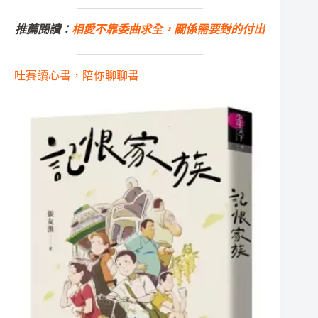
推薦閱讀：
相愛不靠委曲求全，關係需要對的付出
哇賽讀心書，陪你聊聊書