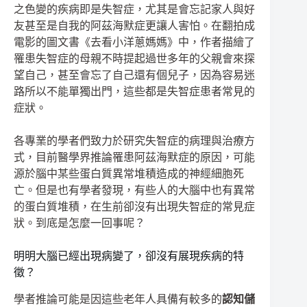
之色變的疾病即是失智症，尤其是會忘記家人與好
友甚至是自我的阿茲海默症更讓人害怕。在翻拍成
電影的圖文書《去看小洋蔥媽媽》中，作者描繪了
罹患失智症的母親不時提起過世多年的父親會來探
望自己，甚至會忘了自己還有個兒子，因為容易迷
路所以不能單獨出門，這些都是失智症患者常見的
症狀。
各專業的學者們致力於研究失智症的病理與治療方
式，目前醫學界推論罹患阿茲海默症的原因，可能
源於腦中某些蛋白質異常堆積造成的神經細胞死
亡。但是也有學者發現，有些人的大腦中也有異常
的蛋白質堆積，在生前卻沒有出現失智症的常見症
狀。到底是怎麼一回事呢？
明明大腦已經出現病變了，卻沒有展現疾病的特
徵？
學者推論可能是因這些老年人具備有較多的
認知儲