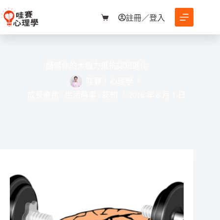
跳
至
註冊／登入
購
主
物
要
車
內
容
儲備你的大腦力抵抗認知退化
哇賽！心理學
成長療癒
/
生活時事
/
認知
2016 年 8 月 1 日