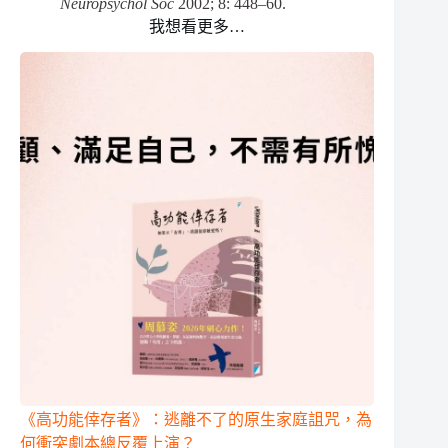
Neuropsychol Soc
2002; 8: 448–60.
我想看更多…
《高功能倖存者》：逃離不了的原生家庭詛咒，為
何衝突劇本總反覆上演？