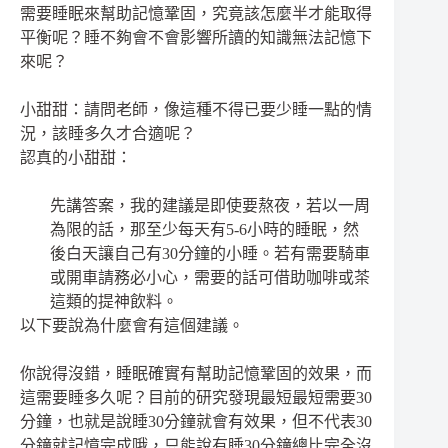
需要睡眠來幫助記憶鞏固，究竟該怎麼半才能取得
平衡呢？睡不夠會不會影響所讀的知識無法記憶下
來呢？
小甜甜：請問老師，像這種不得已要少睡一點的情
況，該睡多久才合適呢？
認真的小甜甜：
先講答案，我的建議是即使要熬夜，若以一周
為限的話，那至少每天有5-6小時的睡眠，然
後白天讓自己有30分鐘的小睡。若有需要騎車
或開車請務必小心，需要的話可借助咖啡或茶
這類的提神飲料。
以下要說為什麼會有這個建議。
你說得沒錯，睡眠確實有幫助記憶鞏固的效果，而
這需要睡多久呢？目前的研究發現最短最短需要30
分鐘，也就是說睡30分鐘就會有效果，但不代表30
分鐘就記憶完成哦，只能說有睡30分鐘總比完全沒