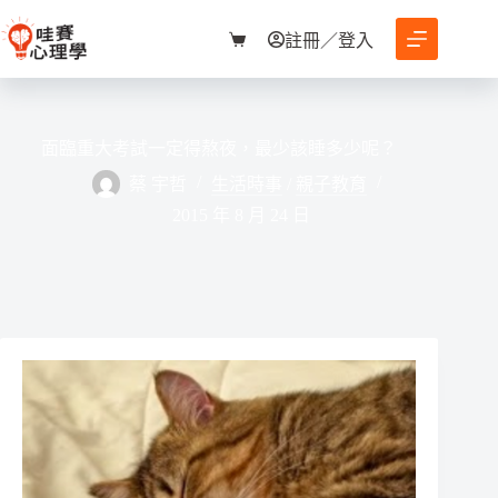
跳
至
註冊／登入
購
主
物
要
車
內
容
面臨重大考試一定得熬夜，最少該睡多少呢？
蔡 宇哲
生活時事
/
親子教育
2015 年 8 月 24 日