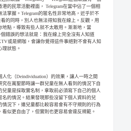
香港的民眾活動裡面，
Telegram
在當中佔了一個相
無法掌握。
Telegram
的匿名性非常地高，近乎於不
去看的同時，別人也無法得知我在線上。反觀，用
你地點，導致有些人就不太敢用。漸漸地，當
一個錯誤的想法就是：我在線上完全沒有人知道
KTV
或是網咖，會讓你覺得這件事絕對不會有人知
心理狀態。
個人化（
Deindividuation）
的效果，讓人一時之間
研究在萬聖節時讓一群兒童在無人看到的情況下自
的兒童是採取實名制，拿取前必須寫下自己的個人
匿名的情況。結果發現那些沒留下個人資料的兒
的情況下，連兒童都比較容易會有不守規則的行為
，看似更自由了，但實則也更容易會違反規範。