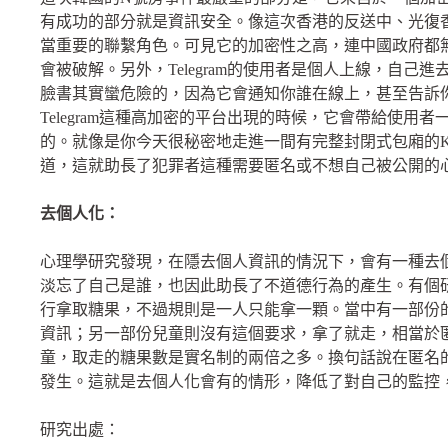
有成功的部分就是資訊安全。像這次香港的反送中、光復
當重要的聯繫角色。可見它的加密性之高，連中國政府都
會被破解。另外，
Telegram
的使用者是個人上線，自己進
臉書其實蠻危險的，因為它會通知你誰在線上，甚至告訴
Telegram
這種高加密的平台出現的時候，它會帶給使用者
的。就像是你今天很秘密地走進一間有完整封閉式包廂的
道，這就助長了犯罪者這種需要匿名或不想自己被公開的
去個人化：
心理學研究發現，在隱去個人資訊的情況下，會有一種去
淡忘了自己是誰，也因此助長了不道德行為的產生。有個
行拿取糖果，不過規則是一人只能拿一顆。當中有一部份
資訊；另一部份兒童則沒有這個要求，拿了就走，相當於
童，取走的糖果數是實名制的兩倍之多。換句話說在匿名
發生。這就是去個人化會有的情形，降低了對自己的監控
研究出處：