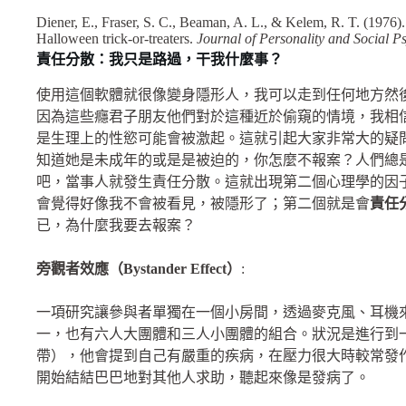
Diener, E., Fraser, S. C., Beaman, A. L., & Kelem, R. T. (1976).
Halloween trick-or-treaters.
Journal of Personality and Social P
責任分散：我只是路過，干我什麼事？
使用這個軟體就很像變身隱形人，我可以走到任何地方然
因為這些癮君子朋友他們對於這種近於偷窺的情境，我相
是生理上的性慾可能會被激起。這就引起大家非常大的疑
知道她是未成年的或是是被迫的，你怎麼不報案？人們總
吧，當事人就發生責任分散。這就出現第二個心理學的因
會覺得好像我不會被看見，被隱形了；第二個就是會
責任
已，為什麼我要去報案？
旁觀者效應（
Bystander Effect
）
:
一項研究讓參與者單獨在一個小房間，透過麥克風、耳機
一，也有六人大團體和三人小團體的組合。狀況是進行到
帶），他會提到自己有嚴重的疾病，在壓力很大時較常發
開始結結巴巴地對其他人求助，聽起來像是發病了。