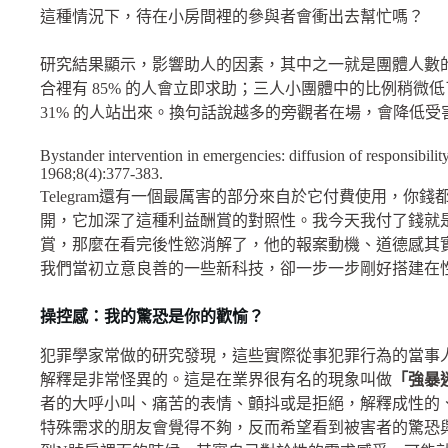
這種情況下，待在小房間裡的參與者會衝出去幫忙嗎？
研究結果顯示，影響助人的因素，其中之一就是團體人數
合裡有
85%
的人會立即求助；三人小團體中的比例稍微低
31%
的人站出來。換句話說越多的旁觀者在場，會降低受
Bystander intervention in emergencies: diffusion of responsibilit
1968;8(4):377-383.
Telegram
還有一個最厲害的部分來自於它付費使用，你錢
開，它加深了這種利益酬賞的對照性。我今天我付了錢就
賞，那麼在看完後性慾消解了，他的報案動機、道德感其
我們當初立意良善的一些新科技，卻一步一步剛好搭建在
操控感：我的驚恐是你的歡愉？
犯罪學家常做的研究發現，這些實際從事犯罪行為的當事
解釋是非常怪異的。這是在業界很有名的現象叫做
「強暴
者的大呼小叫、痛苦的表情、顫抖或是拒絕，解釋成性的
特殊需求的朋友會覺得不夠，反而希望看到被害者的驚恐