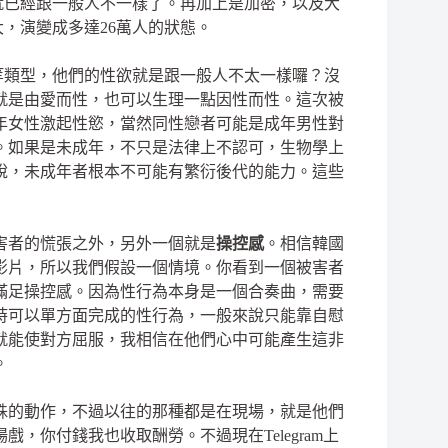
就已經跟一般人不一樣了。再加上是加密，以及大
大，演變成多達
26
萬人的狀態。
等類型，他們的性欲就是跟一般人不太一樣囉？沒
就是由愛而性，也可以生理一點因性而性。這次被
年女性激起性慾，當然同性戀者可能是成年男性對
。如果是未成年，不只是法律上不認可，生物學上
說，未成年者根本不可能有繁衍後代的能力。這些
害者的慌張之外，另外一個就是
操控感
。相信韓國
影片，所以我們假設一個情境。你看到一個被害者
滿足操控感。因為性行為本身是一個合奏曲，需要
時可以單方面完成的性行為，一般來說只能靠自慰
就能使對方屈服，我相信在他們心中可能產生這非
。
殊的動作，不過以往的那種都是在現場，就是他們
場戲，你付錢我也收取酬勞。不過現在
Telegram
上