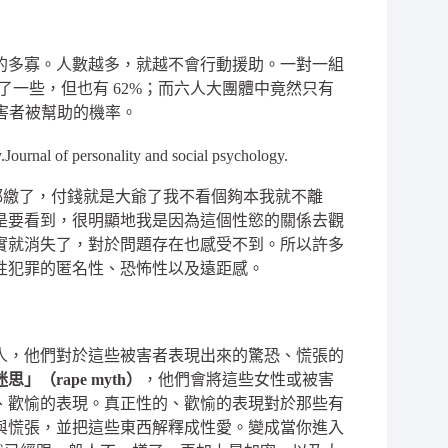
的多寡。人數越多，就越不會行動援助。一對一組
了一些，但也有
62%
；而六人大團體中竟然只有
害者被幫助的機率。
y.Journal of personality and social psychology.
都繳了，付錢就是大爺了我不看個夠本我就不離
是要看到，很明顯地我是因為這個性慾的關係去觀
實就消失了，對於問題存在也感受不到。所以許多
性犯罪的匿名性、恐怖性以及遠距感。
人，他們對於這些被害者表現出來的驚恐、慌張的
迷思」（
rape myth
）
，他們會將這些女性或被害
、歡愉的表現。真正性的、歡愉的表現對於那些有
與慌張，並把這些東西解釋成性愛。變成當你進入