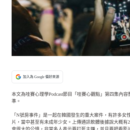
加入為 Google 偏好來源
本文為哇賽心理學Podcast節目「哇賽心觀點」第四集
準。
「
N
號房事件」是一起在韓國發生的重大案件，有許多女
片，當中甚至有未成年少女。上傳通訊軟體後據說大概有
2
會很大的公憤，非常多人表示要打死主嫌，並且要把看影