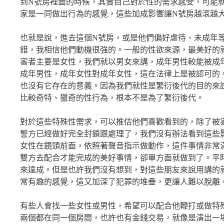
到
N
號房裡面的時候，其實自己對於性的需求感受，可能
家是一同做出行為的感覺，這些加成影響讓
N
號房越滾越
也就是說，進去這個
N
號房，或是他們偏好虐待、未成年
錯，我相信他們動機很強的。一般的性欲來源，最美好的
害者主要是女性，我們就以男女來講，成年男性較能被成
成年男性，成年女性對成年女性，這在法律上是被認可的
也沒有它存在的意義。因為我們就性是繁衍後代的目的來
比較奇特、獵奇的性行為，根本不是為了繁衍後代。
對於這些特殊性需求，可以推估他們喜歡看到的，除了被
警方已經做好完全封鎖跟處理了，我們沒有辦法看到這些
女性在鏡頭前面，依照著聲音指示做動作，這件事情非常
雙方去配合才能完成的美好事情，卻單方面就做到了。平
來達成。但是也許我們沒有想到，對這些朋友來說用講的
常有趣的感覺，這又加深了犯罪的堆疊，更讓人難以脫離
有些人會找一些女性或男性，希望可以配合他鞭打或做特
兩個都在同一個房間，也許也有金錢交易，就像是演出一