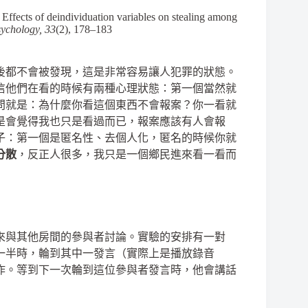
 Effects of deindividuation variables on stealing among
sychology, 33
(2), 178–183
後都不會被發現，這是非常容易讓人犯罪的狀態。
信他們在看的時候有兩種心理狀態：第一個當然就
問就是：為什麼你看這個東西不會報案？你一看就
是會覺得我也只是看過而已，報案應該有人會報
子：第一個是匿名性、去個人化，匿名的時候你就
分散
，反正人很多，我只是一個鄉民進來看一看而
來與其他房間的參與者討論。實驗的安排有一對
一半時，輪到其中一發言（實際上是播放錄音
作。等到下一次輪到這位參與者發言時，他會講話