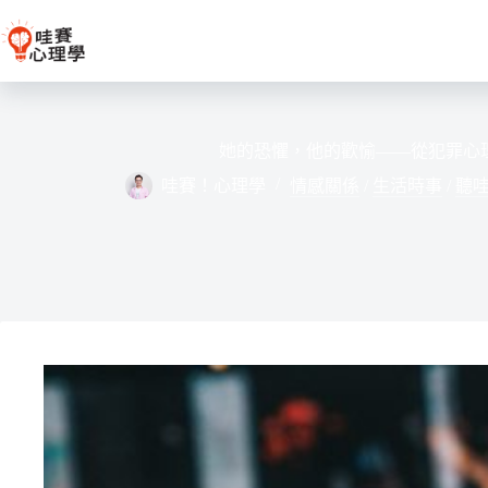
跳
至
主
要
內
容
她的恐懼，他的歡愉——從犯罪心
哇賽！心理學
情感關係
/
生活時事
/
聽