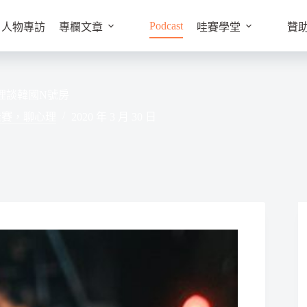
Podcast
人物專訪
專欄文章
哇賽學堂
贊
理談韓國N號房
哇賽，聊心理
2020 年 3 月 30 日