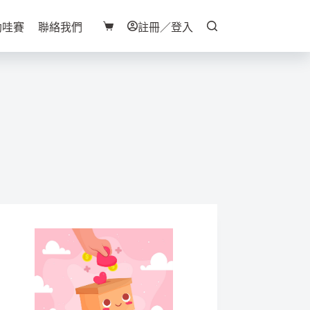
助哇賽
聯絡我們
註冊／登入
購
物
車