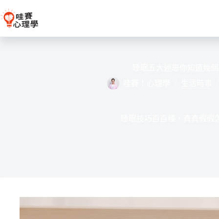
跳
至
主
要
內
容
睡眠五大迷思你知道幾個
哇賽！心理學
生活時事
睡眠技巧百百種，真真假假