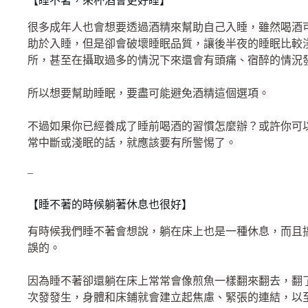
【睡不著，來杯酒會更好睡】
很多成年人也會想要透過酒精來幫助自己入睡，雖然喝酒
助於入睡，但是卻會破壞睡眠品質，讓後半夜的睡眠比較
所，甚至在攝取過多的情況下來還會有頭痛、宿醉的情況
所以想要幫助睡眠，要盡可能避免酒精這個選項。
不過如果你已經養成了睡前喝酒的習慣怎麼辦？或許你可
常中斷或淺眠的話，就應該要有所警惕了。
–
【睡不著的時候躺著休息也很好】
有時候我們睡不著會想說，躺在床上也是一種休息，而且
誤的。
因為睡不著卻還躺在床上常常會像煎魚一樣翻來翻去，翻
次發發生，身體和床鋪就會建立起焦慮、緊張的連結，以