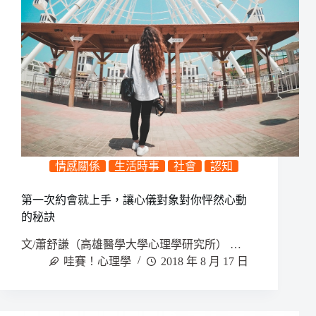
情感關係
生活時事
社會
認知
第一次約會就上手，讓心儀對象對你怦然心動
的秘訣
文/蕭舒謙（高雄醫學大學心理學研究所） …
哇賽！心理學
2018 年 8 月 17 日