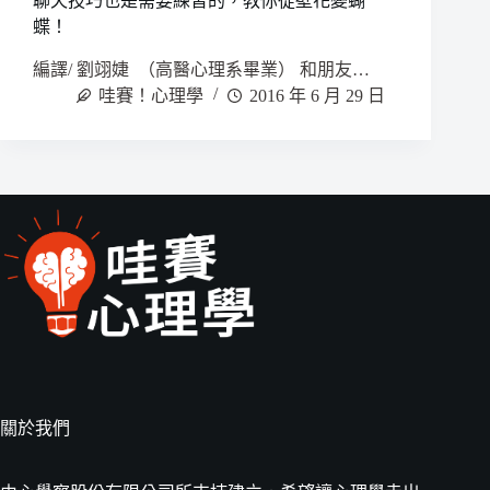
聊天技巧也是需要練習的，教你從壁花變蝴
蝶！
編譯/ 劉翊婕 （高醫心理系畢業） 和朋友…
哇賽！心理學
2016 年 6 月 29 日
關於我們