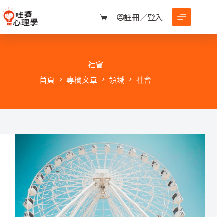
跳
至
註冊／登入
購
主
物
要
車
內
容
社會
首頁
專欄文章
領域
社會