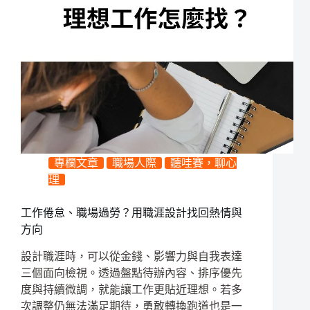
專欄文章
職場人際
聽哇賽，聊心
理
工作倦怠、職場過勞？用職涯設計找回熱情與
方向
設計職涯時，可以從金錢、影響力與自我表達
三個面向檢視。透過盤點待辦內容、排序優先
度與持續微調，就能讓工作更貼近理想。若多
次調整仍無法滿足期待，勇敢轉換跑道也是一