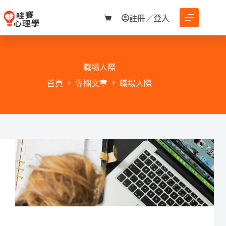
跳
至
註冊／登入
購
主
物
要
車
內
容
職場人際
首頁
專欄文章
職場人際