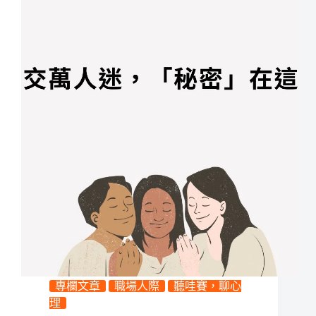
專欄文章
職場人際
聽哇賽，聊心
理