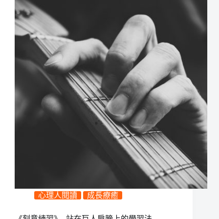
心理人閱讀
成長療癒
《刻意練習》- 站在巨人肩膀上的學習法