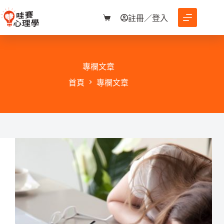
跳
至
註冊／登入
購
主
物
要
車
內
容
專欄文章
首頁
專欄文章