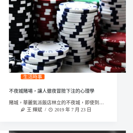
生活時事
不夜城賭場，讓人徹夜冒險下注的心理學
賭城，華麗氣派飯店林立的不夜城，即使到…
王 輝斌
2019 年 7 月 23 日