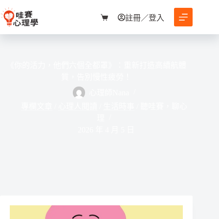
跳
至
註冊／登入
購
主
物
要
車
內
容
《你的活力，他們六個全都罩》：重新打造高續航體
質，告別慢性疲勞！
心理師Nana
專欄文章
/
心理人閱讀
/
生活時事
/
聽哇賽，聊心
理
2026 年 4 月 5 日