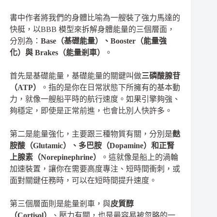
書中作者將我們的身體比喻為一艘裝了強力馬達的
快艇，以BBB 模型來拆解身體能量的三個層面，
分別為：
Base（基礎能量）、Booster（能量強
化）與 Brakes（能量剎車）
。
首先是基礎能量，基礎能量的關鍵叫做
三磷酸腺苷
（ATP）
。指的是你在日常狀態下所擁有的基本動
力，就像一艘船平時的航行速度。如果引擎夠強、
夠穩定，即使是正常前進，也會比別人快許多。
第二是能量強化，主要跟三種物質有關，分別是
麩
胺酸（Glutamic）、多巴胺（Dopamine）和正腎
上腺素（Norepinephrine）
。這就像是船上的渦輪
加速裝置，讓你在需要高度專注、短時間衝刺，或
面對關鍵任務時，可以在短時間提升速度。
第三個層面則是能量剎車，與
皮質醇
（Cortisol）
、壓力有關，也是最容易被忽略的一