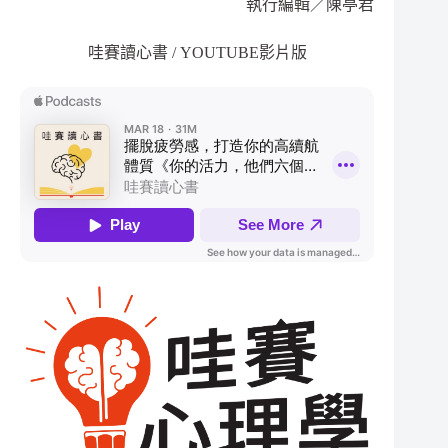
執行編輯／陳亭君
哇賽讀心書 / YOUTUBE影片版