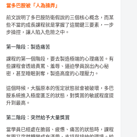
當多巴胺被「人為操弄」
前文說明了多巴胺防衛假說的三個核心概念，而某
些不當的成長課程就是掌握了這關鍵三要素，一步
步操控，讓人陷入危險之中。
第一階段：製造痛苦
課程的第一個階段，要去製造極端的心理痛苦。有
些課程會透過責罵、羞辱、逼迫學員說出內心秘
密，甚至睡眠剝奪，製造高度的心理壓力。
這個時候，大腦原本的恆定狀態就會被破壞，多巴
胺系統進入極度匱乏的狀態，對獎賞的敏感程度提
升到最高。
第二階段：突然給予大量獎賞
當學員已經處在脆弱、疲憊、痛苦的狀態時，課程
氛圍又突然轉變成充滿愛、支持與接納的環境。給