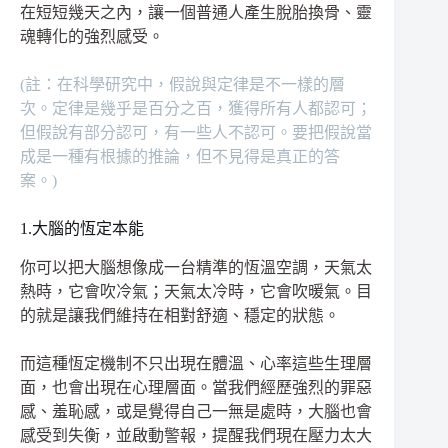
在短短幾天之內，讓一個普通人產生脫胎換骨、靈
魂轉化的強烈感受。
(註：在科學研究中，假說與定律是不一樣的層
次。定律是幾乎是百分之百，獲得所有人都認可；
但假說有部分認可，有一些人不認可。要把假說當
成是一種有根據的推論，但不見得是真正的答
案。)
1.大腦的恆定本能
你可以把大腦想像成一台精準的恆溫空調，天氣太
熱時，它會吹冷氣；天氣太冷時，它會吹暖氣。目
的就是讓我們維持在相對舒適、穩定的狀態。
而這種恆定機制不只出現在體溫、心率這些生理層
面，也會出現在心理層面。當我們經歷強烈的罪惡
感、羞恥感，或是覺得自己一無是處時，大腦也會
感受到失衡，並啟動警報，提醒我們現在壓力太大