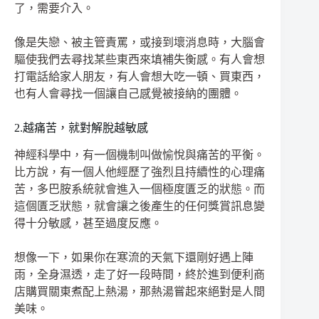
了，需要介入。
像是失戀、被主管責罵，或接到壞消息時，大腦會
驅使我們去尋找某些東西來填補失衡感。有人會想
打電話給家人朋友，有人會想大吃一頓、買東西，
也有人會尋找一個讓自己感覺被接納的團體。
2.越痛苦，就對解脫越敏感
神經科學中，有一個機制叫做愉悅與痛苦的平衡。
比方說，有一個人他經歷了強烈且持續性的心理痛
苦，多巴胺系統就會進入一個極度匱乏的狀態。而
這個匱乏狀態，就會讓之後產生的任何獎賞訊息變
得十分敏感，甚至過度反應。
想像一下，如果你在寒流的天氣下還剛好遇上陣
雨，全身濕透，走了好一段時間，終於進到便利商
店購買關東煮配上熱湯，那熱湯嘗起來絕對是人間
美味。