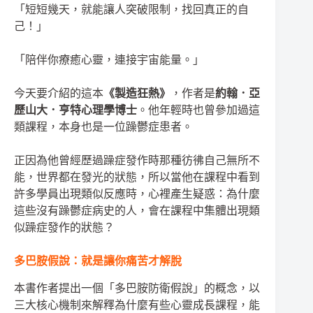
「短短幾天，就能讓人突破限制，找回真正的自
己！」
「陪伴你療癒心靈，連接宇宙能量。」
今天要介紹的這本
《製造狂熱》
，作者是
約翰．亞
歷山大．亨特心理學博士
。他年輕時也曾參加過這
類課程，本身也是一位躁鬱症患者。
正因為他曾經歷過躁症發作時那種彷彿自己無所不
能，世界都在發光的狀態，所以當他在課程中看到
許多學員出現類似反應時，心裡產生疑惑：為什麼
這些沒有躁鬱症病史的人，會在課程中集體出現類
似躁症發作的狀態？
多巴胺假說：就是讓你痛苦才解脫
本書作者提出一個「多巴胺防衛假說」的概念，以
三大核心機制來解釋為什麼有些心靈成長課程，能