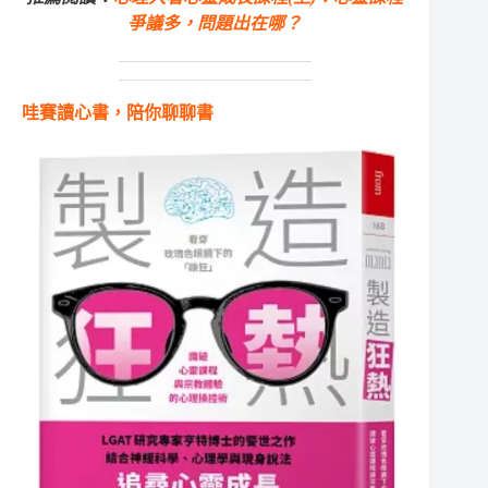
爭議多，問題出在哪？
哇賽讀心書，陪你聊聊書