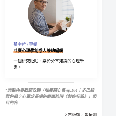
蔡宇哲 / 專欄
哇賽心理學創辦人兼總編輯
一個研究睡眠、樂於分享知識的心理學
家。
*
完整內容歡迎收聽
「哇賽讀心書 ep.104｜多巴胺
惹的禍？心靈成長課的療癒陷阱《製造狂熱》」節
目內容
文章編輯／戴怡姍