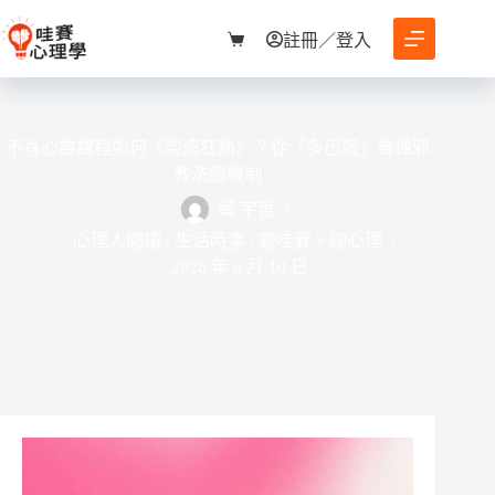
跳
至
註冊／登入
購
主
物
要
車
內
容
不肖心靈課程如何《製造狂熱》？從「多巴胺」看懂邪
教洗腦機制
蔡 宇哲
心理人閱讀
/
生活時事
/
聽哇賽，聊心理
2026 年 6 月 10 日