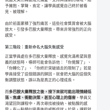
予擁抱、掌聲、肯定，讓學員感覺自己終於被看
見、被理解。
由於前面累積了強烈痛苦，這些社會獎賞會被大腦
放大，引發多巴胺大量釋放，帶來非常強烈的正向
感受。
第三階段：重新命名大腦失衡感受
正當學員處在多巴胺大量釋放、感覺充滿希望與意
義的狀態時，導師可能會告訴他：「你覺醒了」、
「你轉化了」、「你終於突破過去的限制了」若是
學員接受了這個錯誤的歸因，就會把大腦的這個失
衡調整狀態，誤以為是真正的心理成長。
而
多巴胺大量釋放之後，接下來就可能出現情緒低
落、焦慮、衝動決策，甚至心理上的傷害
。學員又
渴望回到課程中，再次尋找被接納、被點醒的感
受，有一點類似吸毒後的戒斷症狀。於是，課程就