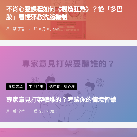
不肖心靈課程如何《製造狂熱》？從「多巴
胺」看懂邪教洗腦機制
蔡 宇哲
6 月 10, 2026
專欄文章
生活時事
聽哇賽，聊心理
專家意見打架聽誰的？考驗你的情境智慧
蔡 宇哲
5 月 7, 2026