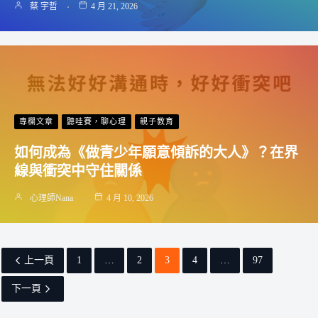
蔡 宇哲
4 月 21, 2026
專欄文章
聽哇賽，聊心理
親子教育
如何成為《做青少年願意傾訴的大人》？在界
線與衝突中守住關係
心理師Nana
4 月 10, 2026
上一頁
1
…
2
3
4
…
97
下一頁