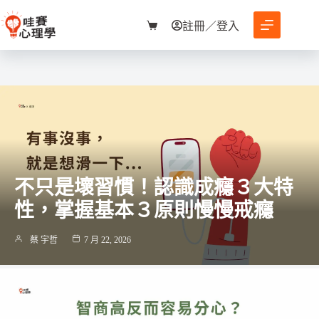
跳
至
註冊／登入
購
主
物
要
車
內
容
不只是壞習慣！認識成癮３大特
性，掌握基本３原則慢慢戒癮
蔡 宇哲
7 月 22, 2026