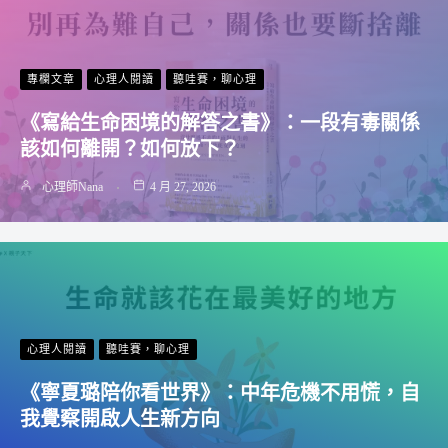
專欄文章
心理人閱讀
聽哇賽，聊心理
《寫給生命困境的解答之書》：一段有毒關係
該如何離開？如何放下？
心理師Nana
4 月 27, 2026
心理人閱讀
聽哇賽，聊心理
《寧夏璐陪你看世界》：中年危機不用慌，自
我覺察開啟人生新方向