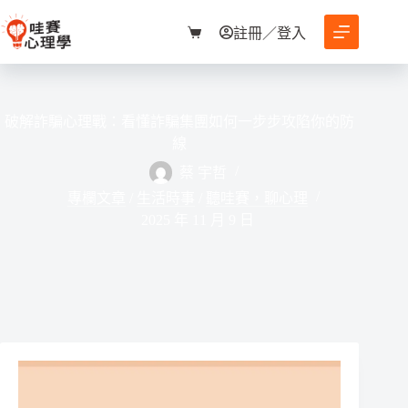
跳
至
註冊／登入
購
主
物
要
車
內
容
破解詐騙心理戰：看懂詐騙集團如何一步步攻陷你的防
線
蔡 宇哲
專欄文章
/
生活時事
/
聽哇賽，聊心理
2025 年 11 月 9 日