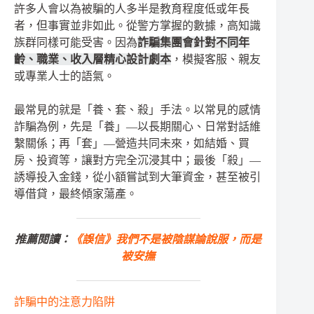
許多人會以為被騙的人多半是教育程度低或年長
者，但事實並非如此。從警方掌握的數據，高知識
族群同樣可能受害。因為
詐騙集團會針對不同年
齡、職業、收入層精心設計劇本
，模擬客服、親友
或專業人士的語氣。
最常見的就是「養、套、殺」手法。以常見的感情
詐騙為例，先是「養」—以長期關心、日常對話維
繫關係；再「套」—營造共同未來，如結婚、買
房、投資等，讓對方完全沉浸其中；最後「殺」—
誘導投入金錢，從小額嘗試到大筆資金，甚至被引
導借貸，最終傾家蕩產。
推薦閱讀：
《誤信》我們不是被陰謀論說服，而是
被安撫
詐騙中的注意力陷阱