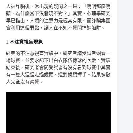
人被詐騙後，常出現的疑問之一是：「明明那麼明
顯，為什麼當下沒發現不對？」其實，心理學研究
早已指出，人類的注意力是極其有限。而詐騙集團
會利用這個弱點，讓人在不知不覺間掉進陷阱。
1.
不注意視盲現象
經典的不注意視盲實驗中，研究者請受試者觀看一
場球賽，並要求記下出白衣隊伍傳球的次數。實驗
結束後，研究者會問受試者有沒有看到球賽中其實
有一隻大猩猩走過鏡頭、還對鏡頭揮手。結果多數
人完全沒有察覺。