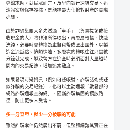
專線求助。對民眾而言，及早向銀行凍結交易、迅
速報案與保存證據，是能夠最大化搶救財產的實際
步驟。
由於詐騙集團大多先透過「車手」（負責提領或接
收現金的人）將非法所得取出，再層層轉帳、快速
洗錢，必要時會轉換為虛擬貨幣或匯出國外，以製
造金流斷點。這類快速、多層次的轉帳往往只需數
分鐘就完成，導致警方在追查時必須面對大量短時
間內的交易紀錄，增加追索難度。
如果發現可疑資訊（例如可疑帳號、詐騙話術或疑
似詐騙的交易紀錄），也可以主動通報「數發部的
網路詐騙通報查詢網」，阻斷詐騙集團的擴散路
徑，防止更多人受害。
多一分查證，就少一分被騙的可能
雖然詐騙案件仍然層出不窮，但整體趨勢其實正在