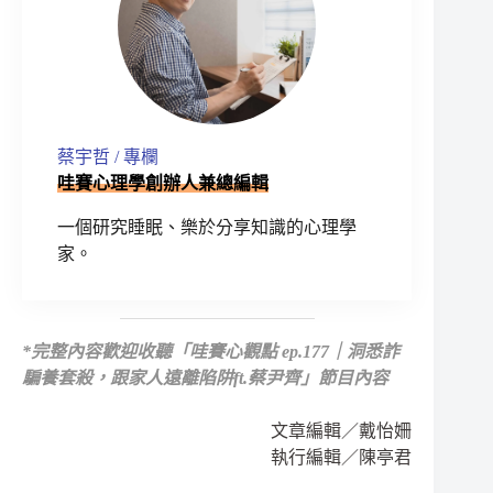
蔡宇哲 / 專欄
哇賽心理學創辦人兼總編輯
一個研究睡眠、樂於分享知識的心理學
家。
*
完整內容歡迎收聽
「哇賽心觀點 ep.177｜洞悉詐
騙養套殺，跟家人遠離陷阱ft.蔡尹齊」節目內容
文章編輯／戴怡姍
執行編輯／陳亭君