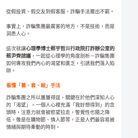
從假投資、假交友到假客服，詐騙手法層出不窮。
事實上，詐騙集團最厲害的地方，不是技術，而是
洞悉人心。
這次就讓
心理學博士蔡宇哲
與
行政院打詐辦公室的
蔡尹齊諮議
，一起從心理學的角度剖析－詐騙集團
如何專攻我們內心的渴望和匱乏，引誘我們落入陷
阱。
看懂「養、套、殺」手法
詐騙集團之所以屢屢得逞，關鍵在於他們深知人心
的「渴望」。一個人心裡充滿「我好想得到」的念
頭時，注意力就會被慾望拉走，警覺性也隨之降
低。像是在購物節、情人節等，正是人們最容易被
情緒與期待牽動的時刻。