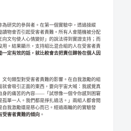
作為研究的參與者。在第一個實驗中，透過操縱
勵讀物會否引起受害者責難。所有人會隨機被分配
正向文句使人心情變好」的說法得到實證支持；而
沒用。結果顯示，支持組比混合組的人在受害者責
勵一定有效的話，就比較會去把責任歸咎在個人因
」文句類型對受害者責難的影響。在自我激勵的組
面就會吸引正面的東西，要向宇宙大喊：我感覺真
自身的痛苦的內容——「試想像一個令你感到困窘
是孤單一人。我們都是掙扎過活。」兩組人都會閱
是自我激勵還是慈心而已。經過兩輪的的實驗發
有受害者責難的傾向
。