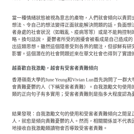
當一種情緒狀態被視為意志的產物，人們就會傾向以責罰
想法、令自己的想法變得正面就能解決問題的話，負面想
者身處的社會狀況（如戰亂、疫病等等）或是不能夠控制
略。換句話說， 憂鬱者所受的困擾會被看成是自己造成
出這類思想。雖然這個隱患受到各界的關注，但卻鮮有研
影響。這個潛在的社會問題近來在華文社會也得到了實證
越喜歡自我激勵，越會有受害者責難傾向
香港嶺南大學的June Yeung和Vivian Lun首先詢
會責難憂鬱的人（下稱受害者責難）。自我激勵文句使用
類的正向句子有多實用；受害者責難則是指多大程度認為
結果發現：自我激勵文句的使用和受害者責難傾向之間呈
人，就愈是傾向責難憂鬱的人。然而，相關關係並不代表
地接收自我激勵類讀物會否導致受害者責難。