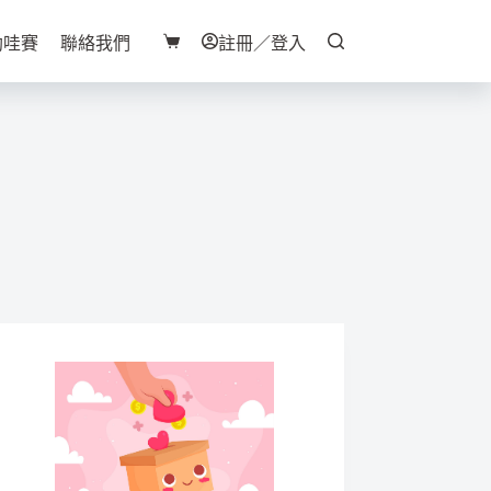
助哇賽
聯絡我們
註冊／登入
購
物
車