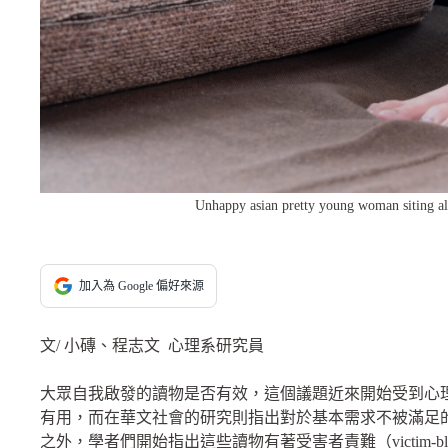
Unhappy asian pretty young woman siting al
加入為 Google 偏好來源
文/ 小磚、程志文 心理系研究員
大眾自我啟發的讀物是否有效，這個議題近來開始受到心
有用，而在華文社會的研究則指出對於基本需求不被滿足
之外，學者們開始指出這些讀物有著受害者責難（victim-bl