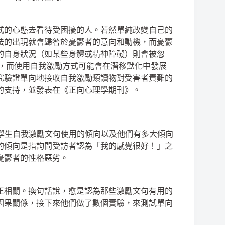
式的心態去看待受困擾的人。若然單純改變自己的
法的出現就會歸咎於憂鬱者的意向和動機，而憂鬱
的自身狀況（如某些身體或精神障礙）則會被忽
的，而使用自我激勵方式可能會在潛移默化中發展
究驗證單向地接收自我激勵類讀物對受害者責難的
的支持，並發表在《正向心理學期刊》。
問了一群大學生自我激勵文句使用的傾向以及他們有多大傾向
的傾向是指詢問受訪者認為「我的感覺很好！」之
憂鬱者的性格惡劣。
正相關。換句話說，愈是認為那些激勵文句有用的
因果關係，接下來他們做了數個實驗，來測試單向