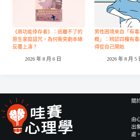
《高功能倖存者》：逃離不了的
男性困境來自「有毒
原生家庭詛咒，為何衝突劇本總
概」：辨認四種有毒
反覆上演？
得從自己開始
2026 年 8 月 6 日
2026 年 8 月 5
關
由
出
處