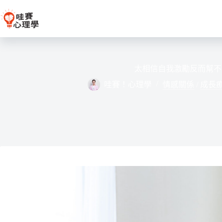
跳
至
主
要
內
容
太相信自我激勵反而幫不
哇賽！心理學
情感關係
/
成長