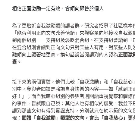
相信正面激勵一定有效，會傾向歸咎於個人
為了更貼近自我激勵類的讀者群，研究者招募了社區樣本
「能否利用正向文句改善情緒」來觀察單向地接收自我激
到兩個組別——支持組及褒貶混合組。在支持組會讀到「
在混合組則會讀到正向文句只對某些人有用，對某些人則
難傾向上顯著地更高，換句話說當閱讀到的人認為
正面激
素。
接下來的兩個實驗，他們比較「自我激勵」和「自我慈心
別中，參與者閱讀是強調自身快樂的內容——如「感到正
好！」；而自我慈心組別的參與者則閱讀重視覺察和體諒
的事件，嘗試跟自己說：其他人也有相似的感受，我並不
讀到那些文句有得到實證支持，分別就只在於示範的文句
現：
閱讀「自我激勵」類型的文句，會比「自我慈心」更