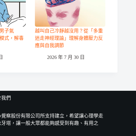
男子氣
越叫自己冷靜越沒用？從「多重
模式，解毒
迷走神經理論」理解身體壓力反
應與自我調節
 日
2026 年 7 月 30 日
於我們
心覺察股份有限公司所支持建立，希望讓心理學走
象牙塔，讓一般大眾都能夠感受到有趣、有用之
。