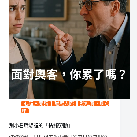
心理人閱讀
職場人際
聽哇賽，聊心
理
別小看職場裡的「情緒勞動」