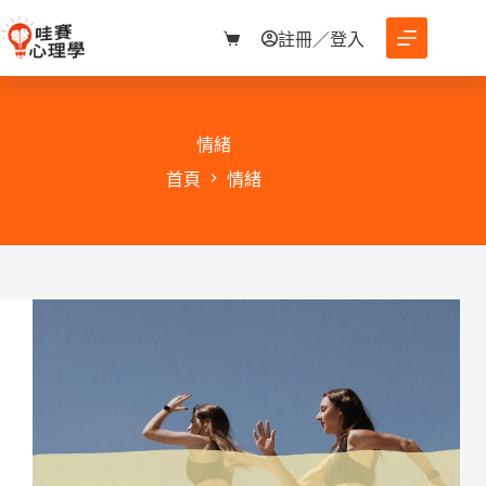
跳
至
註冊／登入
購
主
物
要
車
內
容
情緒
首頁
情緒