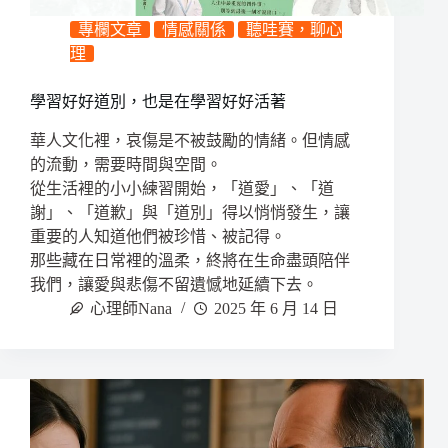
專欄文章
情感關係
聽哇賽，聊心
理
學習好好道別，也是在學習好好活著
華人文化裡，哀傷是不被鼓勵的情緒。但情感
的流動，需要時間與空間。
從生活裡的小小練習開始，「道愛」、「道
謝」、「道歉」與「道別」得以悄悄發生，讓
重要的人知道他們被珍惜、被記得。
那些藏在日常裡的溫柔，終將在生命盡頭陪伴
我們，讓愛與悲傷不留遺憾地延續下去。
心理師Nana
2025 年 6 月 14 日