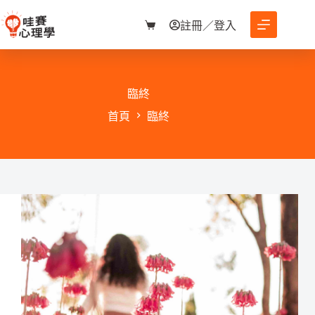
跳
至
註冊／登入
購
主
物
要
車
內
容
臨終
首頁
臨終