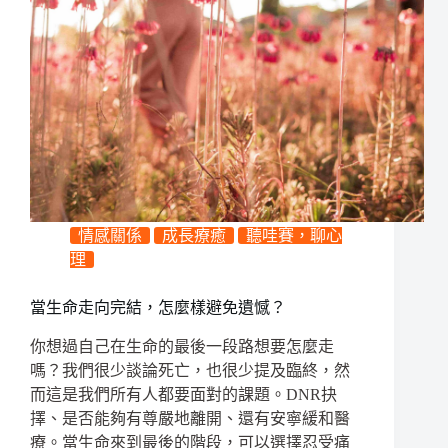
情感關係
成長療癒
聽哇賽，聊心
理
當生命走向完結，怎麼樣避免遺憾？
你想過自己在生命的最後一段路想要怎麼走
嗎？我們很少談論死亡，也很少提及臨終，然
而這是我們所有人都要面對的課題。DNR抉
擇、是否能夠有尊嚴地離開、還有安寧緩和醫
療。當生命來到最後的階段，可以選擇忍受痛