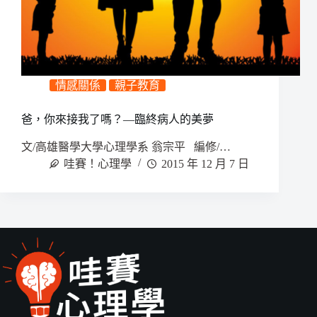
情感關係
親子教育
爸，你來接我了嗎？—臨終病人的美夢
文/高雄醫學大學心理學系 翁宗平 編修/…
哇賽！心理學
2015 年 12 月 7 日