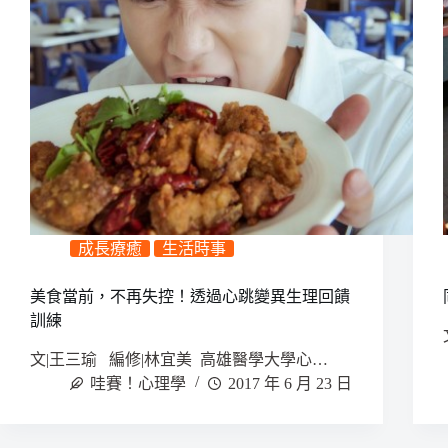
成長療癒
生活時事
美食當前，不再失控！透過心跳變異生理回饋
訓練
文|王三瑜 編修|林宜美 高雄醫學大學心…
哇賽！心理學
2017 年 6 月 23 日