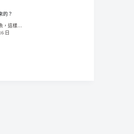
來的？
魚，這樣…
16 日