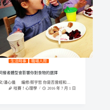
生活時事
職場人際
同餐者體型會影響你對食物的選擇
文/潘心儀 編修/蔡宇哲 你是否曾經和…
哇賽！心理學
2016 年 7 月 1 日