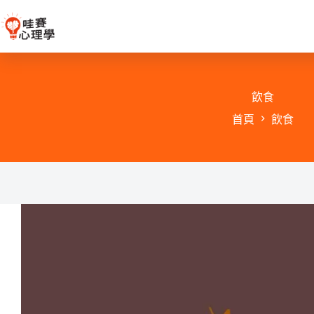
跳
至
主
要
內
容
飲食
首頁
飲食