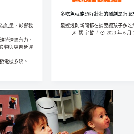
多吃魚就能頭好壯壯的鬧劇是怎麼
為能量，影響我
最近幾則新聞都在談要讓孩子多吃
蔡 宇哲
2023 年 6 月 
維持清醒有力、
食物與練習延遲
發電機系統。