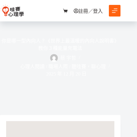
跳
至
註冊／登入
購
主
物
要
車
內
容
你是哪一型內向人？《世界上最溫暖的內向人說明書》
教你３種能量充電法
蔡 宇哲
心理人閱讀
/
職場人際
/
聽哇賽，聊心理
2025 年 12 月 20 日