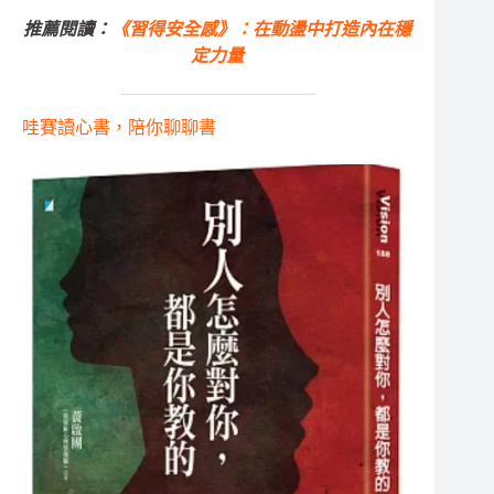
推薦閱讀：
《習得安全感》：在動盪中打造內在穩
定力量
哇賽讀心書，陪你聊聊書