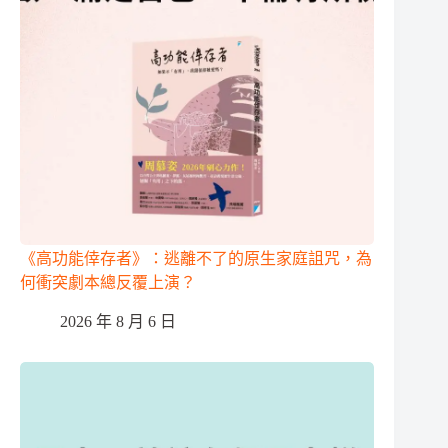
《高功能倖存者》：逃離不了的原生家庭詛咒，為
何衝突劇本總反覆上演？
2026 年 8 月 6 日