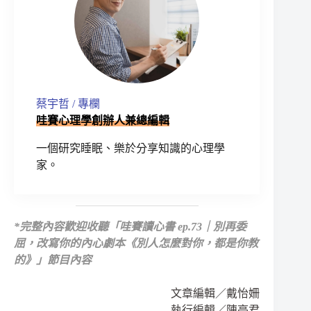
蔡宇哲 / 專欄
哇賽心理學創辦人兼總編輯
一個研究睡眠、樂於分享知識的心理學
家。
*
完整內容歡迎收聽
「哇賽讀心書 ep.73｜別再委
屈，改寫你的內心劇本《別人怎麼對你，都是你教
的》」節目內容
文章編輯／戴怡姍
執行編輯／陳亭君