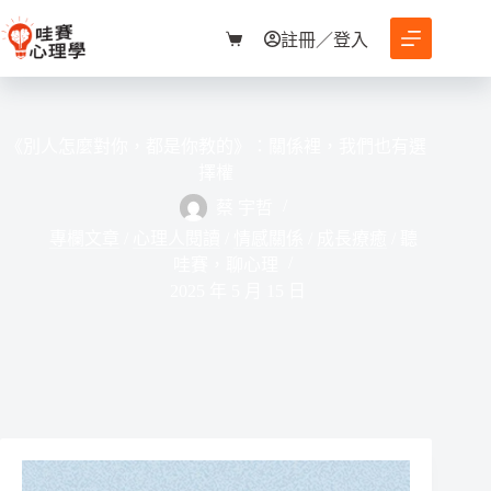
跳
至
註冊／登入
購
主
物
要
車
內
容
《別人怎麼對你，都是你教的》：關係裡，我們也有選
擇權
蔡 宇哲
專欄文章
/
心理人閱讀
/
情感關係
/
成長療癒
/
聽
哇賽，聊心理
2025 年 5 月 15 日