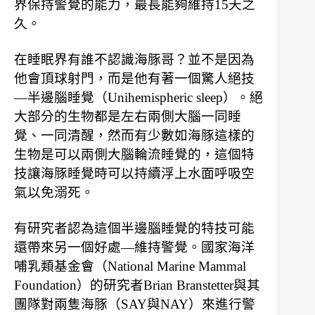
界保持警覺的能力，最長能夠維持15天之
久。
在睡眠界有誰不認識海豚哥？並不是因為
他會頂球射門，而是他有著一個驚人絕技
—半邊腦睡覺（Unihemispheric sleep）。絕
大部分的生物都是左右兩側大腦一同睡
覺、一同清醒，然而有少數如海豚這樣的
生物是可以兩側大腦輪流睡覺的，這個特
技讓海豚睡覺時可以持續浮上水面呼吸空
氣以免溺死。
有研究者認為這個半邊腦睡覺的特技可能
還帶來另一個好處—維持警覺。國家海洋
哺乳類基金會（National Marine Mammal
Foundation）的研究者Brian Branstetter與其
團隊對兩隻海豚（SAY與NAY）來進行警