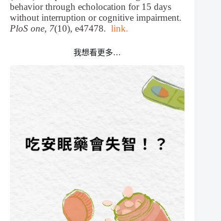
behavior through echolocation for 15 days
without interruption or cognitive impairment.
PloS one
,
7
(10), e47478.
link.
我想看更多…