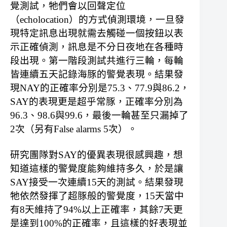
覺測試，牠們會以回聲定位
（echolocation）的方式偵測環境，一旦發
現特定訊息出現就需去觸碰一個按鈕以表
示正確偵測，訊息是不分日夜地在各種時
段出現。第一階段測試共進行三輪，每輪
皆連續五天記錄海豚的警覺表現。結果發
現NAY的正確率分別是75.3、77.9與86.2，
SAY的表現更是超乎常豚，正確率分別為
96.3、98.6與99.6，最後一輪甚至只漏掉了
2次（另有False alarms 5次）。
研究團隊對SAY的優異表現很感興趣，想
知道這樣的警覺度能夠維持多久，於是讓
SAY接受一次連續15天的測試。結果發現
牠依然發揮了超豚般的警覺度，15天當中
有8天維持了94%以上正確率，其餘7天更
是達到100%的正確率，且這樣的好表現並