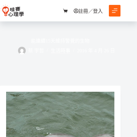
跳
至
註冊／登入
購
主
物
要
車
內
容
能連續15天維持警覺的生物
蔡 宇哲
生活時事
2016 年 4 月 26 日