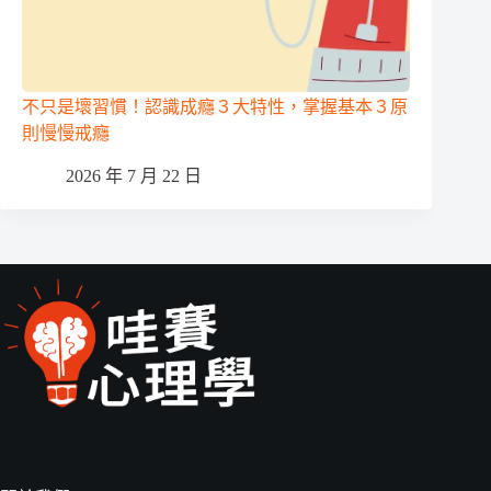
不只是壞習慣！認識成癮３大特性，掌握基本３原
則慢慢戒癮
2026 年 7 月 22 日