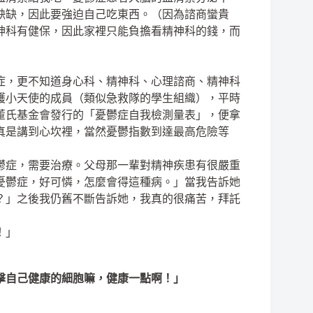
缺缺，因此要強迫自己吃東西。（因為諮商蠻貴
神科有健保，因此家裡只能負擔看精神科的錢，而
症，更不知道身心科、精神科、心理諮商、精神科
護小天使的成員（類似急救隊的學生組織），平時
董氏基金會發行的「憂鬱症自我檢測量表」，便拿
真是講到心坎裡，當然憂鬱指數到達最高危險等
鬱症，需要治療。父母那一輩對精神疾患有很嚴重
憂鬱症，好可憐，怎麼會得這種病。」當我告訴她
？」之後我仍舊不斷告訴她，我真的很痛苦，拜託
！」
擊自己健康的細胞嘛，健康一點啊！」