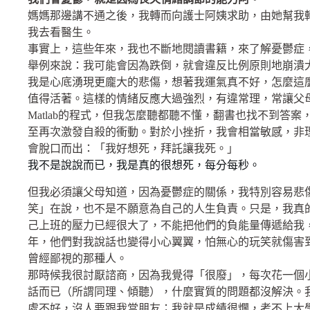
媽媽那邊講不通之後，我轉而向護士阿姨求助，由她幫我
我去看醫生。
事實上，這些年來，我也不斷地閱讀書籍，來了解憂鬱症
舉例來說：我可能會因為跌倒，就會違反比例原則地崩潰
我是心底湧現更龐大的悲傷，想著我運氣真不好，怎麼這
值得活著。這樣的情緒反應大過強烈，有違常理，常讓父
Matlab的程式，但我怎麼聽都聽不懂，翻書也找不到答
至再次激發自殺的衝動。對於小挫折，我會相當敏感，非
會脫口而出：「我好想死，拜託讓我死。」
我不是說說而已，我是真的很想死，每分每秒。
但我必須讓父母知道，因為憂鬱症的關係，我特別容易悲
笑」在說，也不是不願意為自己的人生負責。只是，我真
己上班的壓力已經很大了，不能把他們的負能量傳遞給我
年，他們對我說話也變得小心翼翼，怕無心的玩笑就傷害
曾經鄙視的那種人。
那時候我很討厭諮商，因為我覺得「很廢」，每次花一個
話而已（所謂同理、傾聽），什麼實質的問題都沒解決。
處不好，沒人要跟我當朋友；我就是成績很爛，考不上大