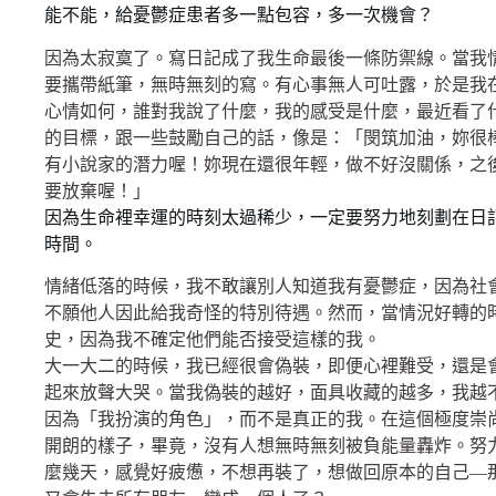
能不能，給憂鬱症患者多一點包容，多一次機會？
因為太寂寞了。寫日記成了我生命最後一條防禦線。當我
要攜帶紙筆，無時無刻的寫。有心事無人可吐露，於是我
心情如何，誰對我說了什麼，我的感受是什麼，最近看了
的目標，跟一些鼓勵自己的話，像是：「閔筑加油，妳很
有小說家的潛力喔！妳現在還很年輕，做不好沒關係，之
要放棄喔！」
因為生命裡幸運的時刻太過稀少，一定要努力地刻劃在日
時間。
情緒低落的時候，我不敢讓別人知道我有憂鬱症，因為社
不願他人因此給我奇怪的特別待遇。然而，當情況好轉的
史，因為我不確定他們能否接受這樣的我。
大一大二的時候，我已經很會偽裝，即便心裡難受，還是
起來放聲大哭。當我偽裝的越好，面具收藏的越多，我越
因為「我扮演的角色」，而不是真正的我。在這個極度崇
開朗的樣子，畢竟，沒有人想無時無刻被負能量轟炸。努
麼幾天，感覺好疲憊，不想再裝了，想做回原本的自己—