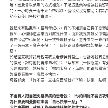
足，因此會以藥劑的方式補充。不過這些藥物會讓我食慾
的，一小時要一兩千元台幣起跳，健保又沒有補助；看精
諮商就使用學校的資源。）
說起來有點諷刺，當時年紀小，真的不知道自己得了憂鬱
醫師、心理師這些東西到底是什麼。由於我是高雄女中醫
會在保健中心值勤，有一次整理櫃子時，意外看到一疊由
了一張來寫。寫完不得了了，每個題目我都點頭如搗蒜，
級。
於是回家我拜託母親帶我去看精神科醫生，告訴她我有憂
的偏見，記得他們曾嫌惡地說：「蔡某某（一個親戚）有
我要求診時，她只說：「妳想太多了，怎麼可能得那種病
妳讓我看醫生，我很不快樂。
母親卻說：「妳不要一直往負面想就好了嘛，快樂一點啊
不會有人跟自體免疫疾病的患者說：「你的細胞不要去攻
為什麼要叫憂鬱症患者「自己快樂一點」？
我們會憂鬱，就是因為喪失情緒調節的能力阿。