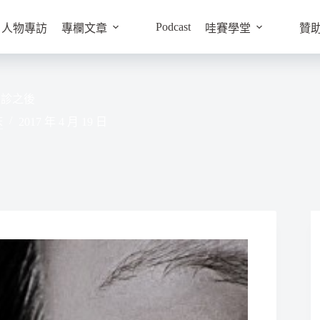
Podcast
人物專訪
專欄文章
哇賽學堂
贊
確診之後
床
2017 年 4 月 19 日