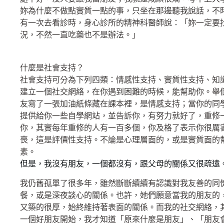
妳為什麼不做點實質一點的事，只坐在那邊聽我說話，不
有一次去看診時，身心診所的精神科醫師說：「妳一定要找到社會
況，不然一直吃藥也不是辦法。」
什麼是社會支持？
社會支持可分為下列四類：情感性支持、實質性支持、知
建立一個社交網絡，在你遇到困難的時候，能幫助你。
舉
友寫了一張加油紙條藏在課本裡，是情感支持；當你的同
提供給你一些自學網站，並告訴你，有努力就好了，重修
你，其實每年重修的人有一百多個，你及格了表示你很厲
喪，這是評價性支持。不論是心理層面的，或是實質面的
素。
但是，我沒有朋友，一個都沒有，跟父母的關係又很疏遠
我仍舊孤單了很多年，雖然斷斷續續有認識對我友善的同
餐，或是深夜談心的關係。也許，她們願意當我的朋友的
又築的很厚，始終維持著表面的關係。而我的社交網絡，
一個好朋友開始，我才知道「原來什麼是朋友」、「朋友