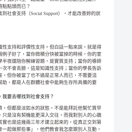
時點點頭而已？
支持（Social Support），才能改善妳的狀
識性支持和評價性支持。但白話一點來說，
就是得
個例子好了，當你微積分快被當掉的時候，你的室
學半夜還陪你解練習題，是實質支持；當你的導師
一次不會丟臉，這是知識性支持；當你的學長告訴
害，但你被當了也不過是正常人而已，不需要沮
幫助，都是人在群體社會中能夠生存所具備的要
。我要去哪找到社會支持？
儕，但都是淡如水的狀態，不是能拜託他幫忙買早
，只是沒有契機能更深入交往，而我對別人的心牆
其實也是這幾兩三年才建立起來的，從真正交到第
會一起做那些事」，他們教會我怎麼跟別人互動，