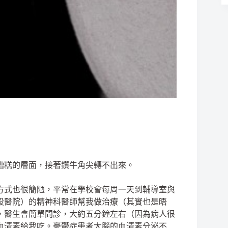
糟糕的層面，接著鑽牛角尖轉不出來。
方式也很簡陋，平常在學校會每周一天到輔導室與
設醫院）的精神科醫師幫我做治療（其實也是晤
，醫生會簡單問診，大約五分鐘左右（因為病人很
血清素給我吃。憂鬱症患者大腦的血清素分泌不