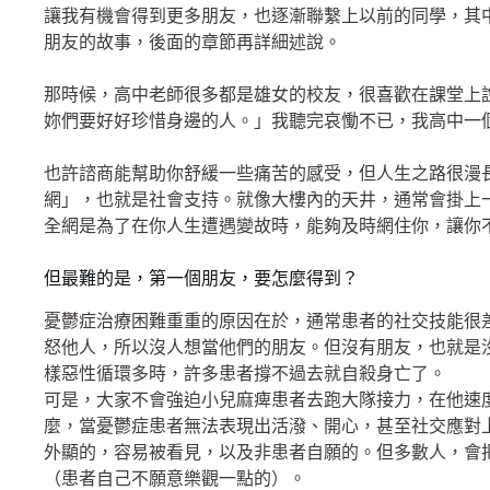
讓我有機會得到更多朋友，也逐漸聯繫上以前的同學，其
朋友的故事，後面的章節再詳細述說。
那時候，高中老師很多都是雄女的校友，很喜歡在課堂上
妳們要好好珍惜身邊的人。」我聽完哀慟不已，我高中一
也許諮商能幫助你舒緩一些痛苦的感受，但人生之路很漫
網」，也就是社會支持。就像大樓內的天井，通常會掛上
全網是為了在你人生遭遇變故時，能夠及時網住你，讓你
但最難的是，第一個朋友，要怎麼得到？
憂鬱症治療困難重重的原因在於，通常患者的社交技能很
怒他人，所以沒人想當他們的朋友。但沒有朋友，也就是
樣惡性循環多時，許多患者撐不過去就自殺身亡了。
可是，大家不會強迫小兒麻痺患者去跑大隊接力，在他速
麼，當憂鬱症患者無法表現出活潑、開心，甚至社交應對
外顯的，容易被看見，以及非患者自願的。但多數人，會
（患者自己不願意樂觀一點的）。