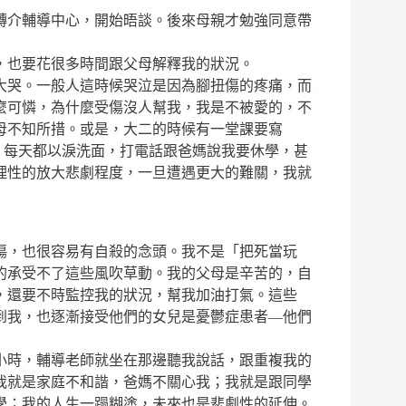
轉介輔導中心，開始晤談。後來母親才勉強同意帶
，也要花很多時間跟父母解釋我的狀況。
大哭。一般人這時候哭泣是因為腳扭傷的疼痛，而
麼可憐，為什麼受傷沒人幫我，我是不被愛的，不
母不知所措。或是，大二的時候有一堂課要寫
案，每天都以淚洗面，打電話跟爸媽說我要休學，甚
理性的放大悲劇程度，一旦遭遇更大的難關，我就
傷，也很容易有自殺的念頭。我不是「把死當玩
的承受不了這些風吹草動。我的父母是辛苦的，自
，還要不時監控我的狀況，幫我加油打氣。這些
到我，也逐漸接受他們的女兒是憂鬱症患者—他們
小時，輔導老師就坐在那邊聽我說話，跟重複我的
我就是家庭不和諧，爸媽不關心我；我就是跟同學
學；我的人生一蹋糊塗，未來也是悲劇性的延伸。