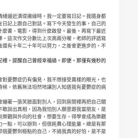
情緒逼近潰堤邊緣時，我一定要寫日記。我隨身都
在日記上跟自己對話。寫下今天發生的事，自己的
什麼書、電影，得到什麼啟發。最後，再寫下最近
棒，這次作文分數比上次高兩分喔，老師的評語寫
後還有十年二十年可以努力，之後會更進步的，不
記裡，提醒自己曾經幸福過。即便，那僅有幾秒的
會對憂鬱症仍有偏見，我不想接受異樣的眼光，也
時候，依舊無法坦然地讓別人知道我有憂鬱症的病
會繃著一張笑臉面對別人，回到房間裡再把自己關
不敢說出真相，因為我怕別人願意跟我當朋友，是
尚樂觀與外向的社會，想要生存，得學會成為樂觀
力一點，可以辦到，但很耗費心理能量。總是有那
那個憂鬱到極點的自己，不過我真的好怕，是不是