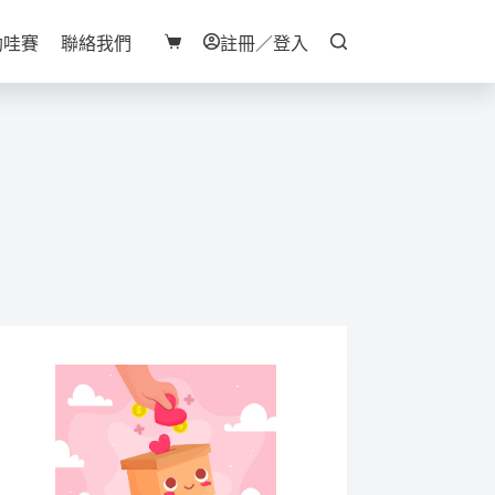
助哇賽
聯絡我們
註冊／登入
購
物
車