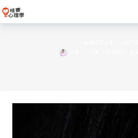
跳
至
主
要
內
容
《 離開病房之後？》關於
哇賽！心理學
成長療癒
/
臨