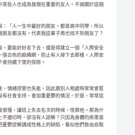
中某些人也成為我現在重要的友人。不過關於這個
說：「人一生中最好的朋友，都是高中同學，所以
個朋友都沒有，代表我這輩子再也找不到朋友了？
長，要能好好走下去，還是得建立一個「人際安全
一張白色的麻繩網，防止有人掉下去那樣。人際安
不會持續下墜的保險。
差，情緒控管也失能，因此跟別人相處時常常會惹
沒有社會支持，會加重憂鬱的情況。於是，常常這
度很慢，讓班上失去名次的時候，怪罪他。那為什
上不適切時，卻沒有人諒解？只因為身體的疾患是
把憂鬱症解讀成性格上的缺陷，看似他們咎由自取