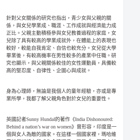
針對父女關係的研究也指出，青少女與父親的關
係，與女兒學業成、職涯、工作成就與經濟能力成
正比。父親主動積極參與女兒教養過程的家庭，女
兒除了具有較高的學業成就外，在體能上的表現也
較好，較能自我肯定、自信也較充分。女兒從大學
畢業後，有較高機率在男性較多的產業中任職。研
究也顯示，與父親關係較佳的女性運動員，具備較
高的堅忍度、自律性、企圖心與成就。
身為心理師，無論是我個人的童年經驗，亦或是專
業所學，我都了解父親角色對於女兒的重要性。
英國記者Sunny Hundal的著作《India Dishonoured:
Behind a nation’s war on women》曾形容，印度是一
個與女人為敵的國家。在這樣一個國家裡，瑪哈維