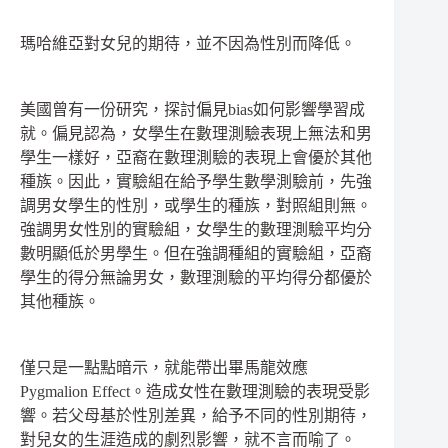
瑪哈維亞對女兒的期待，並不因為性別而降低。
美國曾有一份研究，探討偏見bias如何影響學習成
就。偏見認為，女學生在數理測驗表現上無法和男
學生一樣好，亞裔在數理測驗的表現上會優於其他
種族。因此，實驗組在給予學生數學測驗前，先強
調男女學生的性別，或學生的種族，對照組則無。
強調男女性別的實驗組，女學生的數理測驗平均分
數明顯低於男學生。但在強調種組的實驗組，亞裔
學生的得分無論男女，數理測驗的平均得分都優於
其他種族。
僅只是一點點暗示，就能帶出畢馬龍效應
Pygmalion Effect。造成女性在數理測驗的表現受影
響。若父母基於性別差異，給予不同的性別期待，
對兒女的生涯造成的劇烈影響，就不言而喻了。