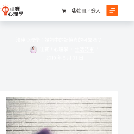
跳
至
註冊／登入
購
主
物
要
車
內
容
法律心理學：證詞中的記憶真的可靠嗎？
哇賽！心理學
生活時事
2019 年 5 月 31 日