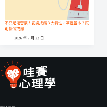
不只是壞習慣！認識成癮３大特性，掌握基本３原
則慢慢戒癮
2026 年 7 月 22 日