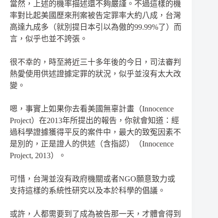
當然，上述的機率描述還不夠嚴謹。不過這樣的機
率對比起美國歷來刑案被告定罪率大約八成，台灣
高達九成多（就別提日本引以為傲的99.99%了）而
言，似乎也並不誇張。
很不幸的，時至將近三十多年後的今日，司法審判
熱愛使用供述證據定罪的狀況，似乎並沒有太大改
變。
嗯，事實上如果你去看美國無辜計畫（Innocence
Project）在2013年所提出的報告，你就會知道：經
過科學證據獲得平反的案件中，最大的致冤因素不
是別的，正是證人的供述（含指認）（Innocence
Project, 2013）。
可惜，台灣並沒有政府機關或者NGO願意致力或
支持這樣的系統性研究以及本於科學的倡議。
或許，人都需要到了成為被告那一天，才體會得到