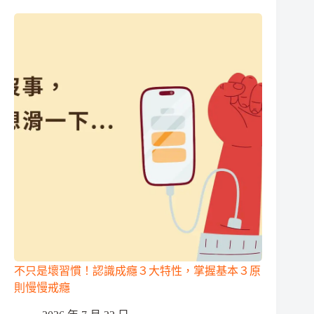
不只是壞習慣！認識成癮３大特性，掌握基本３原
則慢慢戒癮