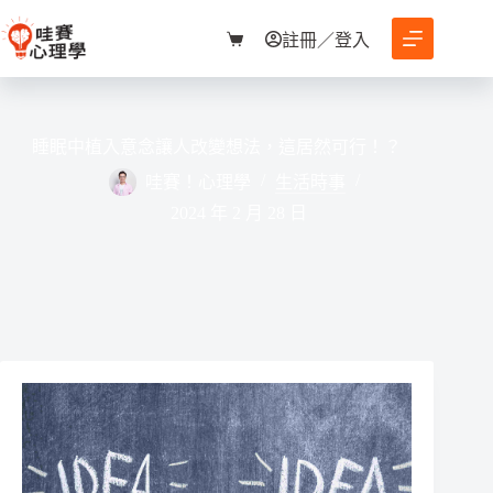
跳
至
註冊／登入
購
主
物
要
車
內
容
睡眠中植入意念讓人改變想法，這居然可行！？
哇賽！心理學
生活時事
2024 年 2 月 28 日