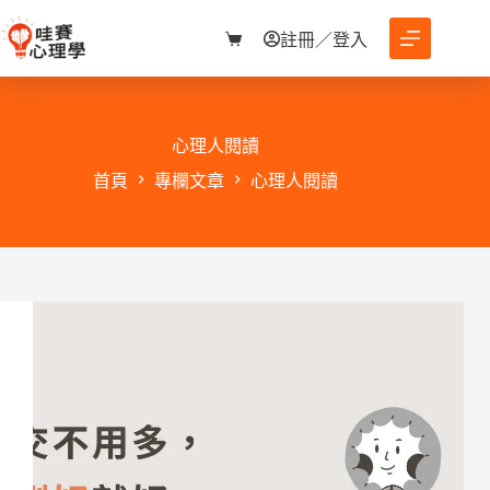
跳
至
註冊／登入
購
主
物
要
車
內
容
心理人閱讀
首頁
專欄文章
心理人閱讀