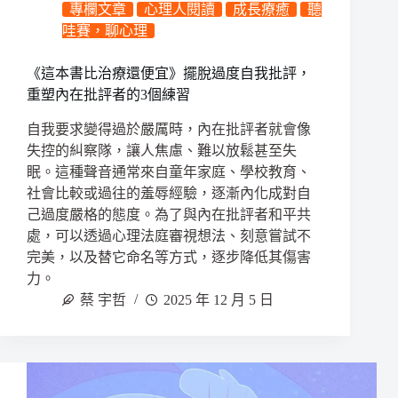
專欄文章
心理人閱讀
成長療癒
聽
哇賽，聊心理
《這本書比治療還便宜》擺脫過度自我批評，
重塑內在批評者的3個練習
自我要求變得過於嚴厲時，內在批評者就會像
失控的糾察隊，讓人焦慮、難以放鬆甚至失
眠。這種聲音通常來自童年家庭、學校教育、
社會比較或過往的羞辱經驗，逐漸內化成對自
己過度嚴格的態度。為了與內在批評者和平共
處，可以透過心理法庭審視想法、刻意嘗試不
完美，以及替它命名等方式，逐步降低其傷害
力。
蔡 宇哲
2025 年 12 月 5 日