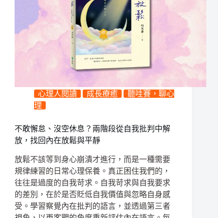
心理人閱讀
成長療癒
聽哇賽，聊心
理
不敢懈怠、沒空休息？兩階段從自我批判中解
放，找回內在放鬆與平靜
放鬆不該等到身心崩潰才進行，而是一種需要
規律練習的日常心理保養。真正困住我們的，
往往是過度的自我苛求。自我苛求與自我要求
的差別，在於是否貶低自我價值與忽略自身感
受。學習察覺內在批判的語言，並透過第三者
視角，以更客觀的角度重新評估內在語言。每