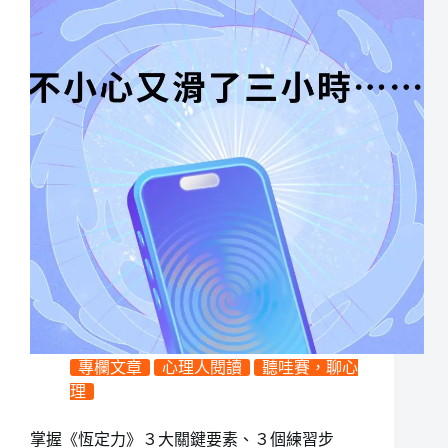
專欄文章
心理人閱讀
聽哇賽，聊心
理
掌握《恆定力》３大關鍵要素、３個練習步