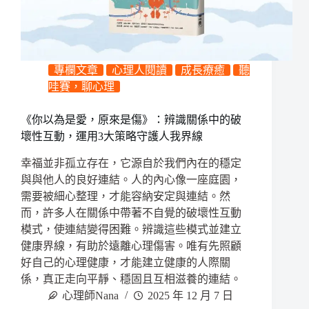
專欄文章
心理人閱讀
成長療癒
聽
哇賽，聊心理
《你以為是愛，原來是傷》：辨識關係中的破
壞性互動，運用3大策略守護人我界線
幸福並非孤立存在，它源自於我們內在的穩定
與與他人的良好連結。人的內心像一座庭園，
需要被細心整理，才能容納安定與連結。然
而，許多人在關係中帶著不自覺的破壞性互動
模式，使連結變得困難。辨識這些模式並建立
健康界線，有助於遠離心理傷害。唯有先照顧
好自己的心理健康，才能建立健康的人際關
係，真正走向平靜、穩固且互相滋養的連結。
心理師Nana
2025 年 12 月 7 日