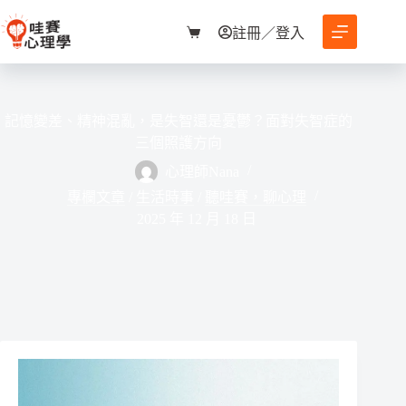
跳
至
註冊／登入
購
主
物
要
車
內
容
記憶變差、精神混亂，是失智還是憂鬱？面對失智症的
三個照護方向
心理師Nana
專欄文章
/
生活時事
/
聽哇賽，聊心理
2025 年 12 月 18 日