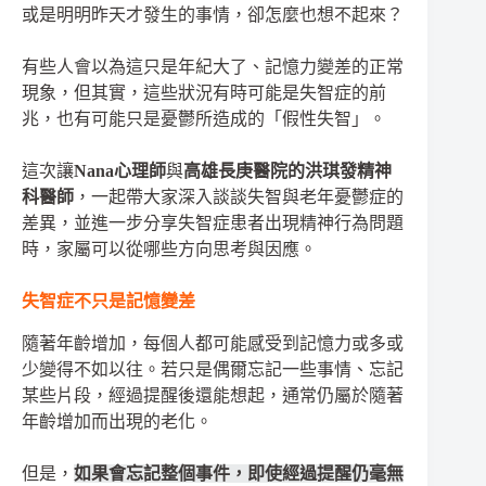
或是明明昨天才發生的事情，卻怎麼也想不起來？
有些人會以為這只是年紀大了、記憶力變差的正常
現象，但其實，這些狀況有時可能是失智症的前
兆，也有可能只是憂鬱所造成的「假性失智」。
這次讓
Nana心理師
與
高雄長庚醫院的洪琪發精神
科醫師
，一起帶大家深入談談失智與老年憂鬱症的
差異，並進一步分享失智症患者出現精神行為問題
時，家屬可以從哪些方向思考與因應。
失智症不只是記憶變差
隨著年齡增加，每個人都可能感受到記憶力或多或
少變得不如以往。若只是偶爾忘記一些事情、忘記
某些片段，經過提醒後還能想起，通常仍屬於隨著
年齡增加而出現的老化。
但是，
如果會忘記
整個事件
，即使經過提醒仍毫無