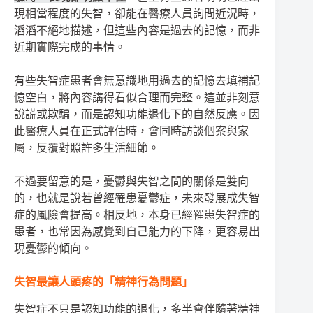
現相當程度的失智，卻能在醫療人員詢問近況時，
滔滔不絕地描述，但這些內容是過去的記憶，而非
近期實際完成的事情。
有些失智症患者會無意識地用過去的記憶去填補記
憶空白，將內容講得看似合理而完整。這並非刻意
說謊或欺騙，而是認知功能退化下的自然反應。因
此醫療人員在正式評估時，會同時訪談個案與家
屬，反覆對照許多生活細節。
不過要留意的是，憂鬱與失智之間的關係是雙向
的，也就是說若曾經罹患憂鬱症，未來發展成失智
症的風險會提高。相反地，本身已經罹患失智症的
患者，也常因為感覺到自己能力的下降，更容易出
現憂鬱的傾向。
失智最讓人頭疼的「精神行為問題」
失智症不只是認知功能的退化，多半會伴隨著精神