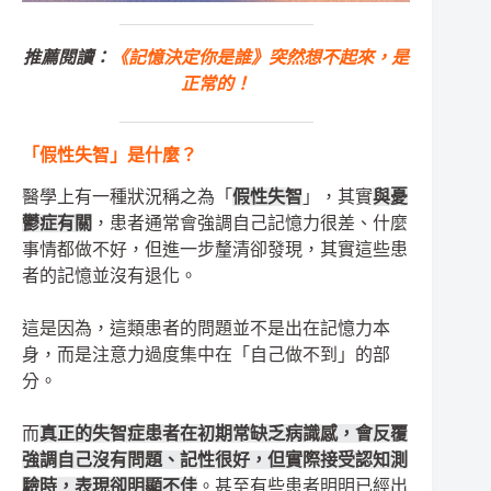
推薦閱讀：
《記憶決定你是誰》突然想不起來，是
正常的！
「假性失智」是什麼？
醫學上有一種狀況稱之為「
假性失智
」，其實
與憂
鬱症有關
，患者通常會強調自己記憶力很差、什麼
事情都做不好，但進一步釐清卻發現，其實這些患
者的記憶並沒有退化。
這是因為，這類患者的問題並不是出在記憶力本
身，而是注意力過度集中在「自己做不到」的部
分。
而
真正的失智症患者在初期常缺乏病識感，會反覆
強調自己沒有問題、記性很好，但實際接受認知測
驗時，表現卻明顯不佳
。甚至有些患者明明已經出