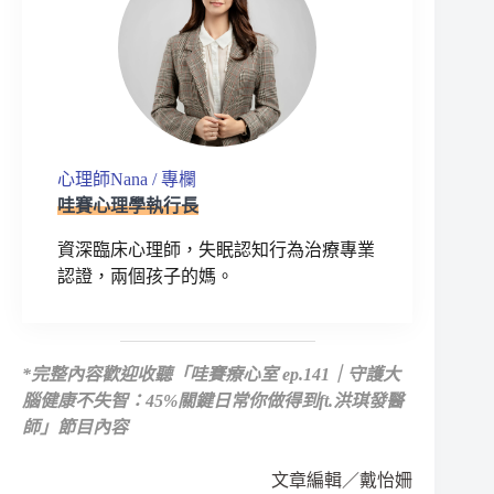
心理師Nana / 專欄
哇賽心理學執行長
資深臨床心理師，失眠認知行為治療專業
認證，兩個孩子的媽。
*
完整內容歡迎收聽
「哇賽療心室 ep.141｜守護大
腦健康不失智：45%關鍵日常你做得到ft.洪琪發醫
師」節目內容
文章編輯／戴怡姍