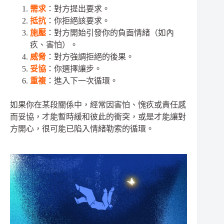
需求
：對方提出要求。
抵抗
：你拒絕該要求。
施壓
：對方開始引發你的負面情緒（如內
疚、害怕）。
威脅
：對方強調拒絕的後果。
妥協
：你選擇讓步。
重複
：進入下一次循環。
如果你在某段關係中，經常因害怕、愧疚或責任感
而妥協，才能暫時緩和彼此的衝突，或是才能讓對
方開心，很可能已陷入情緒勒索的循環。