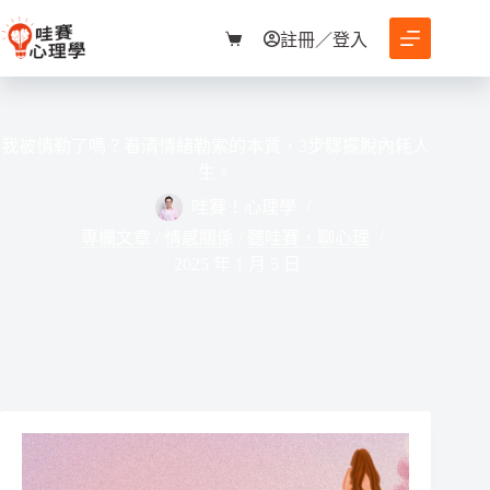
跳
至
註冊／登入
購
主
物
要
車
內
容
我被情勒了嗎？看清情緒勒索的本質，3步驟擺脫內耗人
生。
哇賽！心理學
專欄文章
/
情感關係
/
聽哇賽，聊心理
2025 年 1 月 5 日