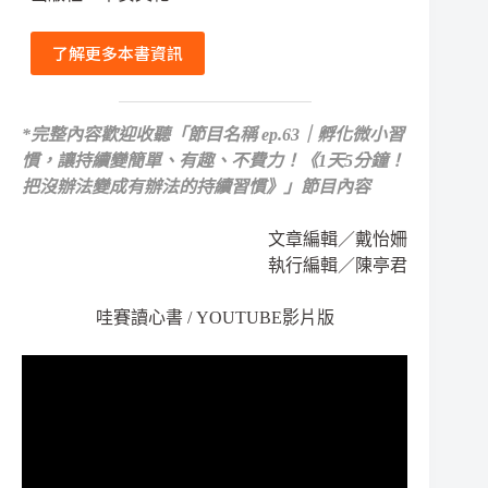
了解更多本書資訊
*
完整內容歡迎收聽
「節目名稱 ep.63｜孵化微小習
慣，讓持續變簡單、有趣、不費力！《1天5分鐘！
把沒辦法變成有辦法的持續習慣》」節目內容
文章編輯／戴怡姍
執行編輯／陳亭君
哇賽讀心書 / YOUTUBE影片版