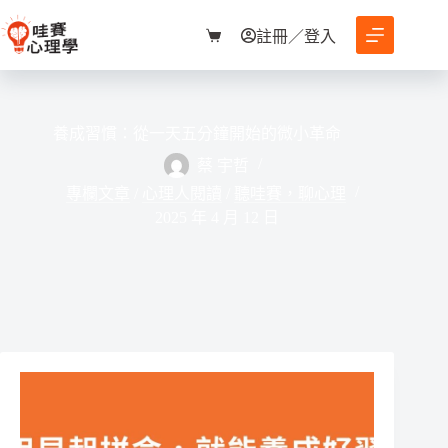
跳
至
註冊／登入
購
主
物
要
車
內
容
養成習慣：從一天五分鐘開始的微小革命
蔡 宇哲
專欄文章
/
心理人閱讀
/
聽哇賽，聊心理
2025 年 4 月 12 日