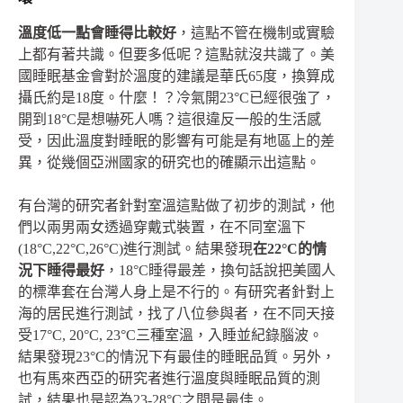
溫度低一點會睡得比較好
，這點不管在機制或實驗
上都有著共識。但要多低呢？這點就沒共識了。美
國睡眠基金會對於溫度的建議是華氏65度，換算成
攝氏約是18度。什麼！？冷氣開23°C已經很強了，
開到18°C是想嚇死人嗎？這很違反一般的生活感
受，因此溫度對睡眠的影響有可能是有地區上的差
異，從幾個亞洲國家的研究也的確顯示出這點。
有台灣的研究者針對室溫這點做了初步的測試，他
們以兩男兩女透過穿戴式裝置，在不同室溫下
(18°C,22°C,26°C)進行測試。結果發現
在
22
°C
的情
況下睡得最好
，18°C睡得最差，換句話說把美國人
的標準套在台灣人身上是不行的。有研究者針對上
海的居民進行測試，找了八位參與者，在不同天接
受17°C, 20°C, 23°C三種室溫，入睡並紀錄腦波。
結果發現23°C的情況下有最佳的睡眠品質。另外，
也有馬來西亞的研究者進行溫度與睡眠品質的測
試，結果也是認為23-28°C之間是最佳。