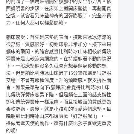
的附贈了一個用來割開外膜膠帶的安全小刀片。依
照說明書的步驟，在床架上攤開床墊後，再割開真
空袋，就會看到床墊神奇的回彈膨脹了，完全不費
力，任何人都可以輕鬆開箱。
躺床感受：首先是床墊的表面，摸起來冰冰涼涼的
很舒服，質感很好，初始印象非常加分。接下來是
躺床的瞬間，的確會感覺比利時冰山床相較於傳統
彈簧床是比較涼爽細緻的。在持續躺著不動的情況
下，一般床墊躺沒多久就會有想要翻身移動的想
法，但是躺比利時冰山床過了15分鐘都還是很舒服
安穩，不會有那種溫度上升的煩躁感。就支撐性而
言，如果是單點向下(腳踩床)會覺得比利時冰山床
比傳統彈簧床容易下陷，但是躺在上面的話支撐性
卻和傳統彈簧床一樣足夠，而且接觸面的質感更為
柔軟舒適。最後，就是小孩真的很愛這個床墊。每
晚躺到比利時冰山床都嚷嚷著「好舒服喔!!」，一
邊做著雪天使的動作，還有什麼比孩子喜歡更重要
的呢!