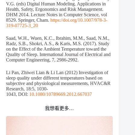
V.G. (eds) Digital Human Modeling. Applications in
Health, Safety, Ergonomics and Risk Management.
DHM 2014. Lecture Notes in Computer Science, vol
8529. Springer, Cham.
https://doi.org/10.1007/978-3-
319-07725-3_20
Saad, W.H., Wuen, K.C., Ibrahim, M.M., Saad, N.M.,
Radz, S.B., Shokri, A.S., & Karis, M.S. (2017). Study
on the Effect of the Ambient Temperature toward the
Quality of Sleep. International Journal of Electrical and
Computer Engineering, 7, 2986-2992.
Li Pan, Zhiwei Lian & Li Lan (2012) Investigation of
sleep quality under different temperatures based on
subjective and physiological measurements, HVAC&R
Research, 18:5, 1030-
1043, DOI:
10.1080/10789669.2012.667037
我想看更多…