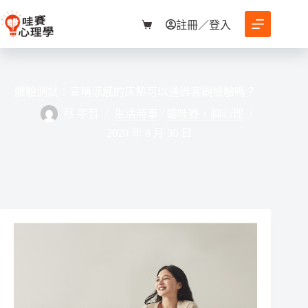
跳
至
註冊／登入
購
主
物
要
車
內
容
體驗測試：宣稱涼感的床墊可以通過客觀檢驗嗎？
蔡 宇哲
生活時事
/
聽哇賽，聊心理
2020 年 8 月 30 日