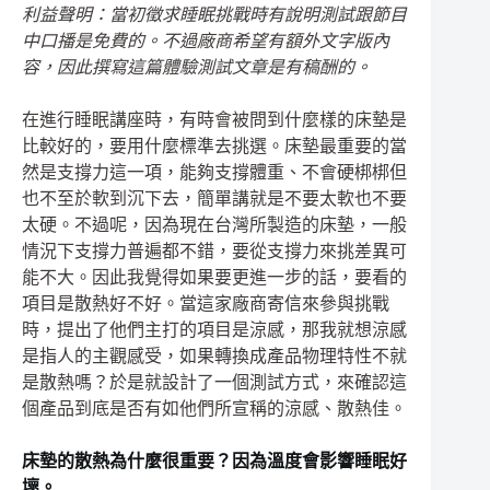
利益聲明：當初徵求睡眠挑戰時有說明測試跟節目
中口播是免費的。不過廠商希望有額外文字版內
容，因此撰寫這篇體驗測試文章是有稿酬的。
在進行睡眠講座時，有時會被問到什麼樣的床墊是
比較好的，要用什麼標準去挑選。床墊最重要的當
然是支撐力這一項，能夠支撐體重、不會硬梆梆但
也不至於軟到沉下去，簡單講就是不要太軟也不要
太硬。不過呢，因為現在台灣所製造的床墊，一般
情況下支撐力普遍都不錯，要從支撐力來挑差異可
能不大。因此我覺得如果要更進一步的話，要看的
項目是散熱好不好。當這家廠商寄信來參與挑戰
時，提出了他們主打的項目是涼感，那我就想涼感
是指人的主觀感受，如果轉換成產品物理特性不就
是散熱嗎？於是就設計了一個測試方式，來確認這
個產品到底是否有如他們所宣稱的涼感、散熱佳。
床墊的散熱為什麼很重要？因為溫度會影響睡眠好
壞。