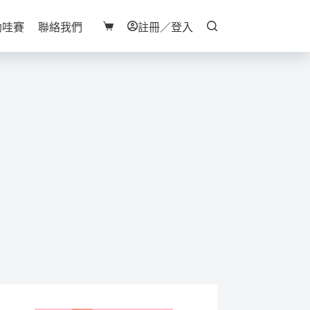
助哇賽
聯絡我們
註冊／登入
購
物
車