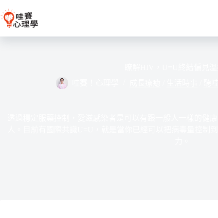
跳
至
主
要
內
容
瞭解HIV，U=U終結偏見
哇賽！心理學
成長療癒
/
生活時事
/
聽
透過穩定服藥控制，愛滋感染者是可以有跟一般人一樣的健康
人。目前有國際共識U=U，就是當你已經可以把病毒量控制
力。