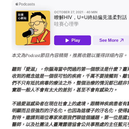
本文為Podcast節目內容精簡，推薦收聽以獲得詳細內容。
聽到「愛滋」，你腦海當中閃過的第一個想法是什麼？臺灣愛
收到的概念這是一個很可怕的疾病，千萬不要接觸到、離
們不只有抵抗病毒的療法之外，整個治療的情況都已經非
實跟一般人不會有太大的差別，甚至不會有感染力。
不過愛滋感染者在現在社會上的處境，跟精神疾病患者有
明顯而且很強烈的汙名化。也因為這樣子的汙名化，使得
對待。邀請到兩位專家來跟我們聊這個議題，第一位是國
醫師，以及社團法人臺灣露德協會公共事務處的主任藍元