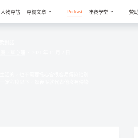
Podcast
人物專訪
專欄文章
哇賽學堂
贊
溫柔對話
哇賽，聊心理
2021 年 11 月 2 日
生活的，也不需要擔心會很容易傳染給別
到一定程度以下，然後呢就代表他沒有傳染