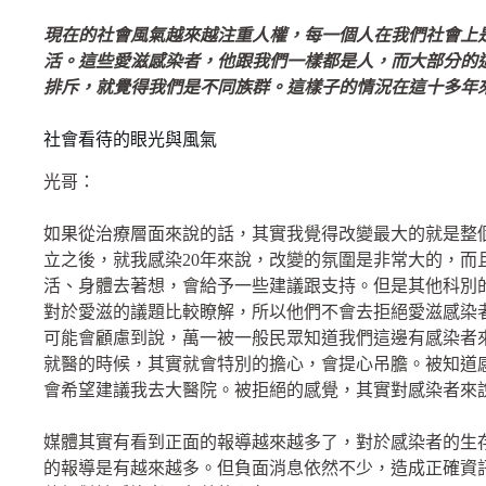
現在的社會風氣越來越注重人權，每一個人在我們社會上
活。這些愛滋感染者，他跟我們一樣都是人，而大部分的
排斥，就覺得我們是不同族群。這樣子的情況在這十多年
社會看待的眼光與風氣
光哥：
如果從治療層面來說的話，其實我覺得改變最大的就是整
立之後，就我感染20年來說，改變的氛圍是非常大的，而
活、身體去著想，會給予一些建議跟支持。但是其他科別
對於愛滋的議題比較瞭解，所以他們不會去拒絕愛滋感染
可能會顧慮到說，萬一被一般民眾知道我們這邊有感染者
就醫的時候，其實就會特別的擔心，會提心吊膽。被知道
會希望建議我去大醫院。被拒絕的感覺，其實對感染者來
媒體其實有看到正面的報導越來越多了，對於感染者的生
的報導是有越來越多。但負面消息依然不少，造成正確資