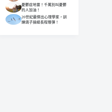
憂鬱症地雷！千萬別叫憂鬱
的人加油！
20世紀最傑出心理學家，訓
練鴿子操縱長程導彈！