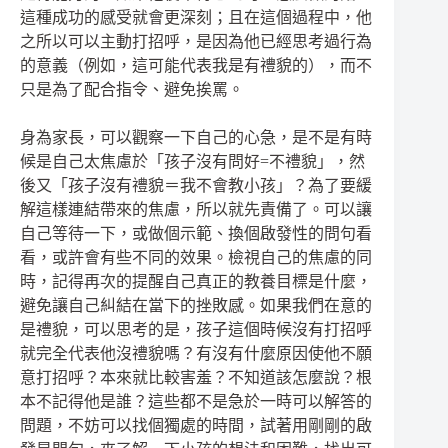
這種成功的感受就會更深刻；且在這個過程中，他
之所以可以主動打招呼，是因為他已經思考過行為
的意義（例如，這可能代表我是有禮貌的），而不
只是為了配合指令、避免挨罵。
身為家長，可以觀察一下自己的心急，是不是有時
候是自己太焦慮於「孩子沒有問好=不禮貌」，然
後又「孩子沒有禮貌＝我不會教小孩」？為了要緩
解這樣連結帶來的焦慮，所以就先責備了。可以讓
自己等待一下，或做個示範、換個啟發性的問句看
看，或許會有些不同的效果。檢視自己的焦慮的同
時，記得再次的提醒自己真正的教養目標是什麼，
避免讓自己糾結在當下的挫敗感。如果我們在意的
是禮貌，可以思考的是，孩子這個時候沒有打招呼
就完全代表他沒禮貌嗎？有沒有什麼原因使他不願
意打招呼？本來就比較害羞？不知道該怎麼說？根
本不記得他是誰？這些都不是急於一時可以解答的
問題，不妨可以找個獨處的時間，試著用剛剛的啟