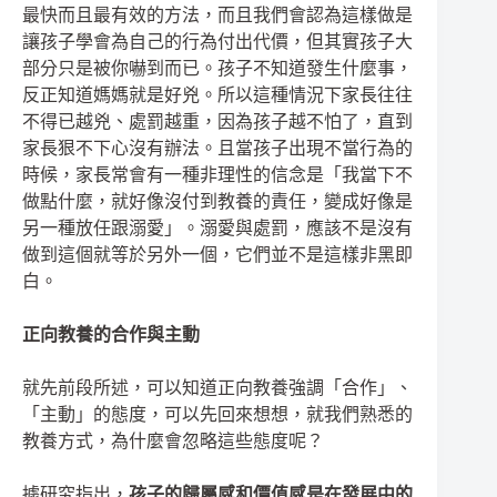
最快而且最有效的方法，而且我們會認為這樣做是
讓孩子學會為自己的行為付出代價，但其實孩子大
部分只是被你嚇到而已。孩子不知道發生什麼事，
反正知道媽媽就是好兇。所以這種情況下家長往往
不得已越兇、處罰越重，因為孩子越不怕了，直到
家長狠不下心沒有辦法。且當孩子出現不當行為的
時候，家長常會有一種非理性的信念是「我當下不
做點什麼，就好像沒付到教養的責任，變成好像是
另一種放任跟溺愛」。溺愛與處罰，應該不是沒有
做到這個就等於另外一個，它們並不是這樣非黑即
白。
正向教養的合作與主動
就先前段所述，可以知道正向教養強調「合作」、
「主動」的態度，可以先回來想想，就我們熟悉的
教養方式，為什麼會忽略這些態度呢？
據研究指出，
孩子的歸屬感和價值感是在發展中的