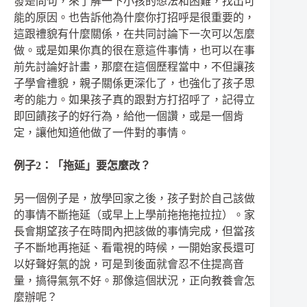
發是問句，來了解一下小孩的想法和困難，找出可
能的原因。也告訴他為什麼你打招呼是很重要的，
這跟禮貌有什麼關係，在共同討論下一次可以怎麼
做。或是如果你真的很在意這件事情，也可以在事
前先討論好計畫，那麼在這個歷程當中，不但讓孩
子學會禮貌，親子關係更深化了，也強化了孩子思
考的能力。如果孩子真的跟對方打招呼了，記得立
即回饋孩子的好行為，給他一個讚，或是一個肯
定，讓他知道他做了一件對的事情。
例子2：「拖延」要怎麼改？
另一個例子是，放學回家之後，孩子對於自己該做
的事情不斷拖延（或早上上學前拖拖拖拉拉）。家
長會期望孩子在時間內把該做的事情完成，但當孩
子不斷地再拖延、看電視的時候，一開始家長還可
以好聲好氣的說，可是到後面就會忍不住提高音
量，搞得氣氛不好。那像這個狀況，正向教養會怎
麼辦呢？