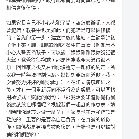
過程是很細緻的，執行起來需要時間與心力，不過
相信會很值得。
如果家長自己不小心先犯了錯，該怎麼辦呢？人都
會犯錯，教養中也是如此，而犯錯是可以被修復
的。首先的第一步，建立情感的連結，主動邀請孩
子坐下來，聊一聊關於剛才發生的事情（例如若不
小心大聲責備孩子，可以說「媽媽剛剛跟你說話很
大聲，我覺得很抱歉，那是因為我今天過得很不
順，回到家之後又看到你沒遵守一起訂的約定，所
以我一時無法控制情緒。媽媽想要跟你道歉，我下
次會努力好好的跟你說」）。在建立情感連結之
後，才有一個重新導向不當行為的契機，可以同樣
用啟發式、賦能的問句：「那我想要知道你覺得餐
袋應該放在哪裡呢？根據我們一起訂的作息表，這
個時間你應該要做什麼？」。家長也在示範錯誤是
難免的，重要的是要為自己負責，在真誠的道歉
後，關係都是有機會被修復的，情緒也是可以被討
論的和調節的。