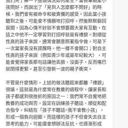
我們先了解一下這個情況如何產生。當長輩期望小
孩問好，而說出了「見到人怎麼都不問好」的時
候，我們會有被命令和被責備的感受。因此當小孩
聽到之後，可能會不情願地打招呼，然後默默躲回
房間，因為心情不好就不會想要跟大家有互動，在
這之中他不一定學習到打招呼就是有禮貌。對順從
性高的孩子來說，通常會願意照著指令做，可是下
一次當家長沒有提醒時，他一樣不會開口；對自主
性高的孩子來說（例如青少年或是年紀較大），可
能會覺得家長那句話讓他丟臉、沒面子，反而嘴巴
就閉得更緊，甚至引發新一波的親子衝突。
不管是什麼情形，上述的做法聽起來都離「禮貌」
很遠。這就是為什麼常在教養的過程中，讓家長和
孩子都感到很挫折的原因之一：我們常不自覺地把
教養的成功與否，設定在訓練孩子聽話、順從和配
合指令，糾結在「孩子不聽話=我不會教小孩」，
形成一個負向迴圈。而這樣的孩子不但會失去自主
思考的能力，可能還會想辦法反抗，也逐漸形成