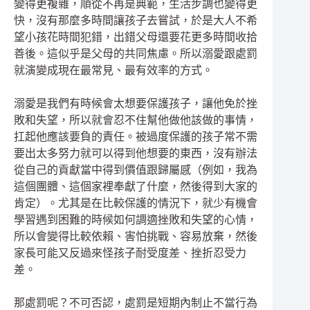
變得更複雜，順從不再是典範，生活步調也變得更
快，沒有那麼多時間讓孩子去嘗試，於是大人不希
望小孩花時間犯錯，出錯父母還要花更多時間收拾
善後。這似乎是父母的共同焦慮。所以溺愛跟處罰
就演變成現在最常見、最有效率的方式。
溺愛是我們有時候會太想要保護孩子，讓他免於挫
敗和失望，所以就會忍不住幫他做他該做的事情，
扛起他應該要負的責任。被過度保護的孩子常不需
要出太多努力就可以得到他想要的東西，沒有辦法
從自己的貢獻當中得到價值跟歸屬感（例如，我為
這個團體、這個家裡奉獻了什麼，然後得到大家的
肯定）。尤其是在比較保護的情況下，就少有機會
學習遇到困難的時候如何調適挫敗和失望的心情，
所以會變得比較依賴、害怕挑戰、容易放棄，然後
家長可能又反過來怪孩子耐受度差、挫折忍受力
差。
那處罰呢？不可否認，處罰是短期內制止不當行為