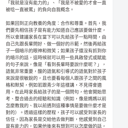
「我就是沒有能力的」、「我是不被愛的才會一直
被唸一直被罵」的負向自我概念。
如果回到正向教養的角度：合作和尊重。首先，我
們要先相信孩子是有能力知道自己應該要做什麼，
所以會建議家長在當下可以先給孩子一點時間，由
自己先跟長輩問好、做一個好的示範，然後再給孩
子一個暗示的眼神和微笑；如果孩子還沒有抓到你
的暗示的話，這時候就可以用一些具啟發式或賦能
的句子來說，像是「看到長輩時要說什麼呢？」，
語氣非常重要，酸的語氣和引導式的語氣對於孩子
來說是很敏銳的，且也要看每個人跟孩子之間的風
格和默契，例如若跟青少年這樣講，不見得會適
用。在此時家長給孩子的是一個問句，他會開始思
考、整合過去的經驗和知識（例如，像是媽媽以前
怎麼教我的、我以前遇到這種事情是要做什麼才是
對的）。透過這樣的歷程，孩子可以感受到家長的
信任，因為家長是交給他去做判斷，他感覺到自己
是有能力的，如果他後來有想到可以怎麼做的話，