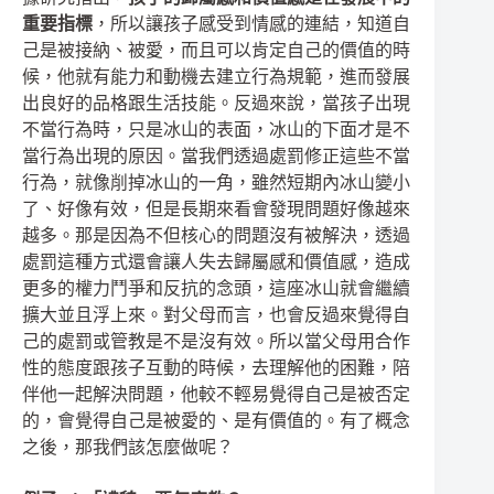
重要指標
，所以讓孩子感受到情感的連結，知道自
己是被接納、被愛，而且可以肯定自己的價值的時
候，他就有能力和動機去建立行為規範，進而發展
出良好的品格跟生活技能。反過來說，當孩子出現
不當行為時，只是冰山的表面，冰山的下面才是不
當行為出現的原因。當我們透過處罰修正這些不當
行為，就像削掉冰山的一角，雖然短期內冰山變小
了、好像有效，但是長期來看會發現問題好像越來
越多。那是因為不但核心的問題沒有被解決，透過
處罰這種方式還會讓人失去歸屬感和價值感，造成
更多的權力鬥爭和反抗的念頭，這座冰山就會繼續
擴大並且浮上來。對父母而言，也會反過來覺得自
己的處罰或管教是不是沒有效。所以當父母用合作
性的態度跟孩子互動的時候，去理解他的困難，陪
伴他一起解決問題，他較不輕易覺得自己是被否定
的，會覺得自己是被愛的、是有價值的。有了概念
之後，那我們該怎麼做呢？