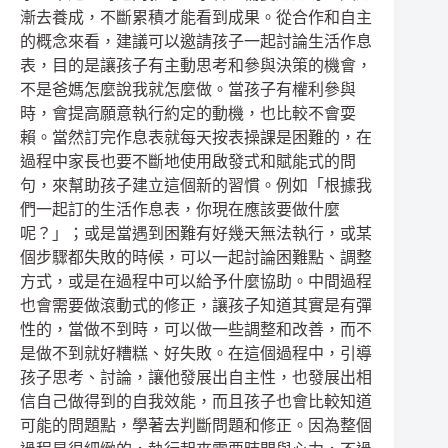
漸去養成，不斷累積才能看到成果。從合作和自主
的概念來看，建議可以邀請孩子一起討論生活作息
表，目的是讓孩子有主動思考和參與決策的機會，
不是爸媽怎麼說我就怎麼做。當孩子有權利參與
時，會提高願意執行約定的動機，也比較不會耍
賴。當然訂完作息表就每天按表操課是困難的，在
過程中家長也要不斷地使用啟發式和賦能式的問
句，來幫助孩子建立這個新的習慣。例如「根據我
們一起訂的生活作息表，你現在應該要做什麼
呢？」；或是當遇到困難有好幾天無法執行，或某
個步驟都失敗的時候，可以一起討論困難點、調整
方式，或是在過程中可以給予什麼協助。中間過程
也會需要做滾動式的修正，讓孩子知道其實是有彈
性的，當做不到時，可以做一些調整和改善，而不
是做不到就好糟糕、好失敗。在這個過程中，引導
孩子思考、討論，讓他發展出自主性，也發展出相
信自己做得到的自我效能，而且孩子也會比較知道
可能的問題點，學著去判斷問題和修正。因為整個