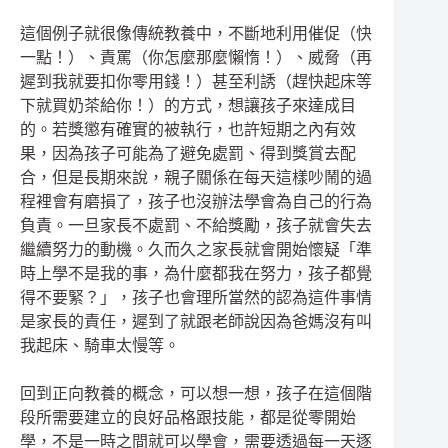
這個例子就很像傳統教養中，不斷地利用催促（快
一點！）、責罵（你怎麼那麼懶惰！）、威脅（再
遲到我就要扣你零用錢！）甚至利誘（趕快起床等
下就買奶茶給你！）的方式，想讓孩子來達成目
的。若獎懲有確實的被執行，也許短期之內有效
果，因為孩子可能為了避免處罰、得到獎賞去配
合，但是長期來說，親子關係在每天這樣吵鬧的過
程裡會有磨損了，孩子也沒辦法學會為自己的行為
負責。一旦家長不處罰、不給獎勵，孩子就會失去
繼續努力的動機。久而久之家長就會開始懷疑「準
時上學不是我的事，為什麼都我在努力，孩子都覺
得不要緊？」，孩子也會理所當然的認為這件事情
是家長的責任，遲到了就跟老師說因為爸媽沒有叫
我起床、騎車太慢等。
回到正向教養的概念，可以想一想，孩子在這個階
段所需要建立的良好品格跟技能，都是從零開始
學，不是一時之間就可以學會，需要透過每一天逐