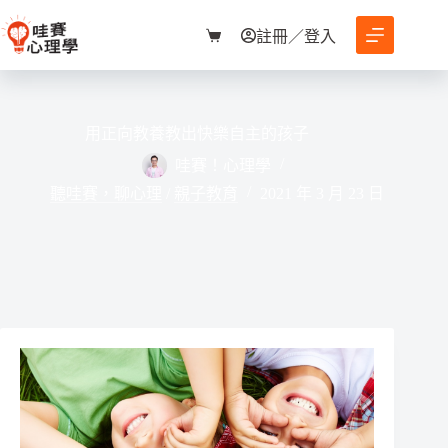
跳
至
註冊／登入
購
主
物
要
車
內
容
用正向教養教出快樂自主的孩子
哇賽！心理學
聽哇賽，聊心理
/
親子教育
2021 年 3 月 23 日