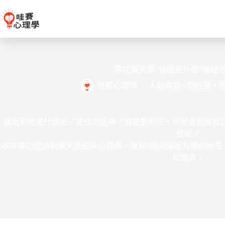
跳
至
主
要
內
容
專訪黃天豪 :催眠是什麼?催眠
哇賽心理學
人物專訪
/
聽哇賽，
催眠到底是什麼呢？是怪力亂神？或是數到三，你就會相信自
式呢？
本次專訪邀請到黃天豪臨床心理師，破解5個與催眠有關的迷思
和概念。