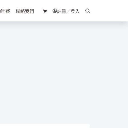
助哇賽
聯絡我們
註冊／登入
購
物
車