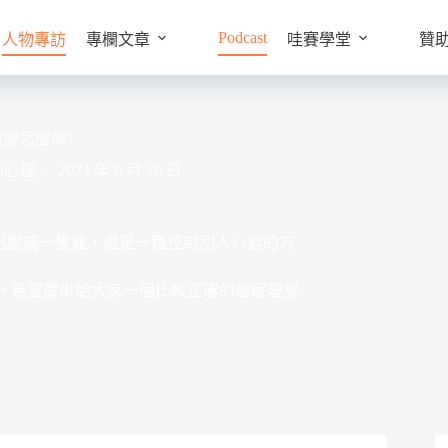
Podcast
人物專訪
專欄文章
哇賽學堂
贊
治療怎麼做?
聊心理
2024 年 9 月 10 日
己變成一隻雞，還是一種控制別人心智的方
，希望提供給大家一個比較正確的催眠理解