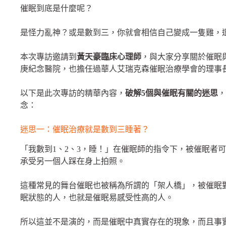
催眠到底是什麼呢？
是怪力亂神？或是數到三，你就會相信自己變成一隻雞，
本次專訪邀請到
黃天豪臨床心理師
，與大家分享關於催眠
庚紀念醫院，也擔任過華人艾瑞克森催眠治療學會的理事
以下是此次專訪的精華內容，
破解5個與催眠有關的迷思
，
念：
迷思一：催眠治療就是數到三睡著？
「我數到1、2、3，睡！」在催眠師的指令下，被催眠者
承受另一個人踩在身上拍照。
這種常見的舞台催眠也被稱為所謂的「架人橋」，被催眠
眠狀態的人，也就是催眠易感受性高的人。
所以這並不是演的，而是催眠中真實存在的現象，而且事