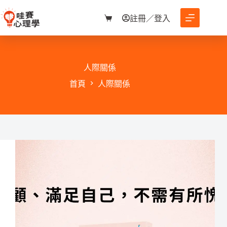
跳
至
註冊／登入
購
主
物
要
車
內
容
人際關係
首頁
人際關係