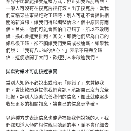
業界中比較能接受這種方式；但正如我先前所說，
一般人可沒有在撲克房裡打滾。出了撲克房，當我
們宣稱某些事是絕對正確時，別人可能不會提供相
關的新資訊，讓我們得以調整信念。個中原因有兩
個。首先，他們可能會害怕自己錯了，所以不敢明
說，擔心會遭受批判。其次，即使他們認為自己的
訊息很正確，卻不願讓我們受窘或被論斷。如果我
們說：「我有八○％的信心。」表示不是完全確
信，這便敞開了大門，歡迎別人來啟迪我們。
拋棄對錯才可能接近事實
當別人知道不必說出或暗示「你錯了」來質疑我
們，會比較願意提供我們資訊。承認自己沒有完全
把握，請別人協助完善我們的信念，如此就能逐步
收集更多的相關訊息，讓自己的信念更準確。
以這種方式表達信念也能造福聽我們說話的人。我
們都知道人傾向相信親耳聽到的事，並不會仔細去