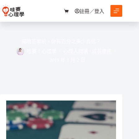
跳
至
註冊／登入
購
主
物
要
車
內
容
揭曉答案前，你有百分之多少自信？
哇賽！心理學
心理人閱讀
/
成長療癒
2019 年 1 月 2 日