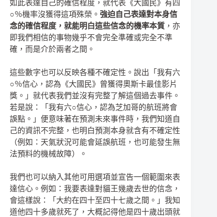
如此表達自己的確信程度，就代表《大國民》有四
○％機率沒獲得這項殊榮。
強迫自己表達對本身信
念的確信程度，就能明白這些信念的機率本質
，亦
即我們相信的事物幾乎不會完全準確或完全不準
確，而是介於兩者之間。
這些數字也可以反映各種不確定性。說出「我有六
○％信心，認為《大國民》曾獲得奧斯卡最佳影片
獎。」就代表我們並沒有完整了解這個過去事件。
若是說：「我有六○信心，認為芝加哥的航班將會
誤點。」便意味著在預測未來事件時，我們知道自
己的資訊不完整，也明白預測本身就含有不確定性
（例如：天氣狀況可能會延誤航班，也可能發生無
法預料的機械故障）。
我們也可以納入其他可用選項並宣告一個範圍來表
達信心。例如：我要表達對貓王幾歲去世的信念，
會這樣說：「大約在四十至四十七歲之間。」我知
道他四十多歲就死了，大概記得他是四十歲出頭就