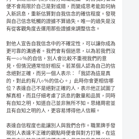
便不會局限於自己是對或錯，而變成思考能如何納
入新訊息，重新估算對自我信念的確信程度。發現
與自己信念牴觸的證據不算過失。唯一的過失是沒
有從客觀角度去運用那些證據來調整信念。
對他人宣告自我信念中的不確定性，可以讓你成為
更可靠的溝通者。我們會有個迷思，以為若我們沒
有一○○％的自信，別人會比較不重視我們的意
見，但情況通常恰好相反。若某個人認為自己的信
念絕對正確，而另一個人表示：「我認為這是真
的，對此約有八○％的信心。」此時你會更相信哪
位？表達自己不是絕對正確的人，表示他正試圖了
解真相，而且仔細考慮了訊息的數量和品質，同時
有自知之明，知道自己並非無所不知。思緒周密並
且有自知之明的人，更容易博得他人信賴。
表達自信程度也能讓別人與我們合作。職業牌手發
現別人表達不正確的觀點時便會與對方打賭，在這