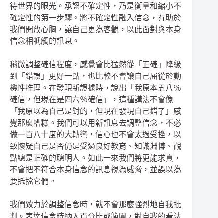
待世界的眼光。承認不確定性，乃是衡量和縮小不
確定性的第一步驟。將不確定性融入信念，有助於
我們開放心胸，讓自己更為客觀，以此面對與本身
信念相牴觸的訊息。
稍微調整確信程度，感覺會比猛然從「正確」降級
到「錯誤」更好一點，也比較不會讓自己屈從於動
機性推理。在發現新證據時，說出「我原本五八％
確信，但現在是四六％確信」，這種講法不會像
「我原以為自己是對的，但現在發現自己錯了」感
覺那麼糟糕。我們可以用新訊息去調整信念，不必
做一百八十度的大轉彎，信心也不會太過受挫，以
致懷疑自己是否仍是受過良好教育、知識淵博、觀
點總是正確的聰明人。如此一來我們將更能求真，
不會把不符合本身信念的訊息視為威脅，並誤以為
要抵擋它們。
我們致力於調整信念時，就不會那麼強烈地自我批
判。表達信念時納入百分比或範圍，對自我的看法