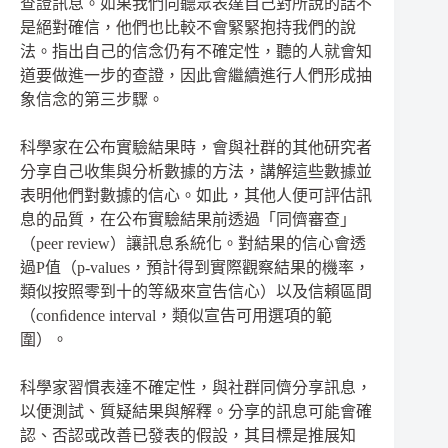
查證訊息。如果我們向聽眾表達自己對所說的話不
是絕對確信，他們也比較不會緊緊抱持我們的說
法。指出自己的信念仍有不確定性，聽的人就會知
道要做進一步的查證，因此會繼續進行人們形成抽
象信念的第三步驟。
科學家在公布實驗結果時，會與社群的其他研究者
分享自己收集與分析數據的方法，講解這些數據並
表明他們對數據的信心。如此，其他人便可評估訊
息的品質，在公布實驗結果前透過「同儕審查」
（peer review）讓訊息系統化。對結果的信心會透
過P值（p-values，預計得到實際觀察結果的機率，
類似按照零到十的等級來宣告信心）以及信賴區間
（conﬁdence interval，類似宣告可用選項的範
圍）。
科學家習慣表達不確定性，與社群同儕分享訊息，
以便測試、質疑結果與解釋。分享的訊息可能會確
認、否認或改善已發表的假設，其目標是推展知