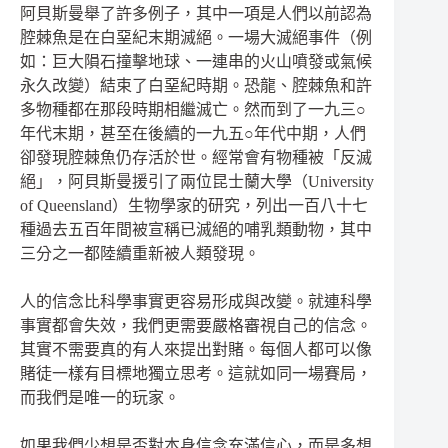
阿貝斯曼舉了許多例子，其中一項是人們以前認為
腔棘魚是在白堊紀末期滅絕。一場大滅絕事件（例
如：巨大隕石撞擊地球、一連串的火山噴發或氣候
永久改變）結束了白堊紀時期。恐龍、腔棘魚和許
多物種都在那段時期相繼滅亡。然而到了一九三○
年代末期，甚至在後續的一九五○年代中期，人們
卻發現腔棘魚仍存活於世。經常會有物種被「反滅
絕」，阿貝斯曼援引了兩位昆士蘭大學（University
of Queensland）生物學家的研究，列出一百八十七
種過去五百年間被宣稱已滅絕的哺乳類動物，其中
三分之一都陸續重新被人類發現。
人的信念比科學事實更容易形成與改變。就連科學
事實都會失效，我們更需要嚴格審視自己的信念。
其實不需要真的有人來提出對賭。每個人都可以像
賭徒一樣有目標地獨立思考。這就如同一場賽局，
而我們是唯一的玩家。
如果我們少想是否對本身信念充滿信心，而是多想