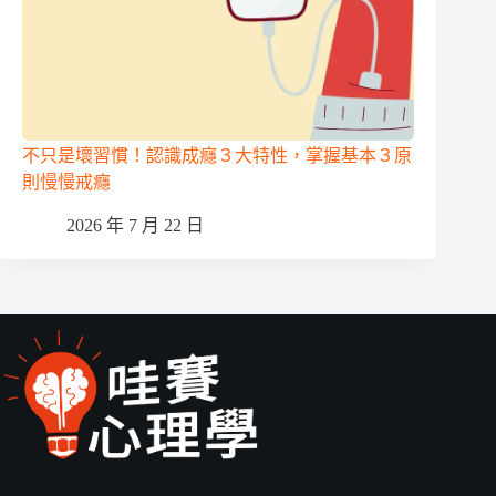
不只是壞習慣！認識成癮３大特性，掌握基本３原
則慢慢戒癮
2026 年 7 月 22 日