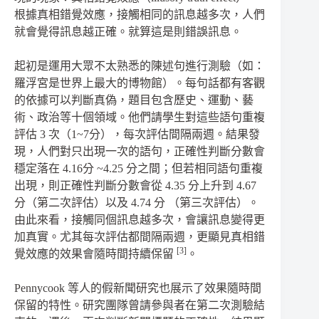
根據真相錯覺效應，接觸相同的訊息越多次，人們
就會覺得訊息越正確。就算這是則錯誤訊息。
起初是運用大眾不太熟悉的陳述句進行測驗（如：
羅浮宮是世界上最大的博物館）。每句話都有客觀
的依據可以判斷真偽，題目包含歷史、運動、藝
術、政治等十個領域。他們請學生對這些語句重複
評估
3
次（
1~7
分），每次評估間隔兩週。結果發
現，人們對只出現一次的語句，正確性判斷分數會
穩定落在
4.16
分
~4.25
分之間；但若相同語句重複
出現，則正確性判斷分數會從
4.35
分上升到
4.67
分（第二次評估）以及
4.74
分
（第三次評估）。
由此來看，接觸同個訊息越多次，會讓訊息變得更
加真實。尤其每次評估都間隔兩週，更顯見真相錯
[3]
覺效應的效果會隨時間持續保留
。
Pennycook
等人的假新聞研究也展示了效果隨時間
保留的特性。研究團隊曾請參與者在第二次測驗結