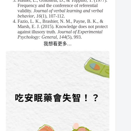
Hasher, L., Goldstein, D., & Toppino, T. (1977).
Frequency and the conference of referential
validity.
Journal of verbal learning and verbal
behavior
,
16
(1), 107-112.
Fazio, L. K., Brashier, N. M., Payne, B. K., &
Marsh, E. J. (2015). Knowledge does not protect
against illusory truth.
Journal of Experimental
Psychology: General
,
144
(5), 993.
我想看更多…