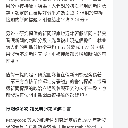
屬於重複接觸。結果，人們對於初次呈現的新聞標
題，認定的正確度評分平均為
2.13
；但對於重複
接觸的新聞標題，則會給出平均
2.24
分。
另外，研究提供的新聞題庫也混雜著假新聞。若只
看假新聞的判斷分數，光重複出現這個操作，就會
讓人們的判斷分數從平均
1.65
分變成
1.77
分。結
果發現不論新聞真假，重複接觸都會增加新聞的可
性度。
值得一提的是，研究團隊曾在假新聞標題旁寫著
「第三方查核單位認定有爭議」的警告標語，或是
讓新聞標題的政治立場與參與研究的人不一致，也
[2]
都發現無法阻止新聞重複接觸的影響
。
接觸越多次
訊息看起來就越真實
Pennycook
等人的假新聞研究是基於自
1977
年起發
現的現象：真相錯覺效應（
illusory truth effect
）。