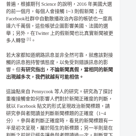
普遍，根據期刊
Science
的說明，
2016
年美國大選
的前一個月，每個人會接觸
1~3
則假新聞；在
Facebook
社群中自動散播政治內容的帳號也一度高
達六千萬個，這些帳號企圖影響美國、法國的選
舉；另外，在
Twitter
上的假新聞也比真實新聞被更
[1]
多人轉發
。
若大家都知道網路訊息並非全然可靠，就應該對接
觸的訊息抱持警慎態度，以免受到錯誤訊息的影
響。但
有研究指出，不論新聞真假，當相同的新聞
出現越多次，我們就越有可能相信。
這論點來自
Pennycook
等人的研究。研究為了探討
重複接觸會如何影響人們對於新聞正確度的判斷，
就以
Facebook
貼文的形式呈現政治新聞標題，請
研究參與者閱讀並判斷新聞標題的正確度（
1~4
分）。參與者判斷正確度時，看見的新聞標題有一
半是初次呈現，屬於陌生的新標題；另一半則是在
判斷之前就已經先讓參與者閱讀過一次，判斷當下