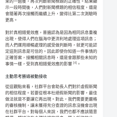
束的一週後，再次判斷新聞標題的正確性。結果顯
示一段時間後，人們對新聞標題的相信程度，還是
會隨著再次接觸而繼續上升，變得比第二次測驗時
更高。
對於真相錯覺效應，普遍認為是因為相同訊息重複
出現，使得人們在腦海中更流利地處理這項訊息；
而人們運用順暢處理的感受做判斷時，就更可能認
定這則訊息是可信的。因此即使你知道一件事情的
正確答案，接觸相關訊息時，還是會跟那些未知的
[4]
事情一樣，受到真相錯覺效應的影響
。
主動思考勝過被動接收
從這觀點來看，社群平台會助長人們對於虛假新聞
的相信程度。若要從根本杜絕假新聞的影響，最佳
做法就是不要讓它再出現。對此，我們需要更嚴格
的審核機制，讓未獲得充分查證的訊息
沒機會出現
在社群平台。對每個人來說，我們也都不應該隨意