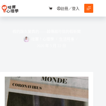
跳
至
註冊／登入
購
主
物
要
車
內
容
假的說久變真的——越傳越可信的假新聞
哇賽！心理學
生活時事
2020 年 5 月 22 日