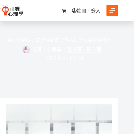
跳
至
註冊／登入
購
主
物
要
車
內
容
帶人也帶心，提升情商的領導心理學ft.張家齊博士
哇賽！心理學
聽哇賽，聊心理
2024 年 2 月 19 日