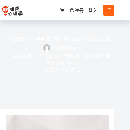
跳
至
註冊／登入
購
主
物
要
車
內
容
《親密關係》不再向外討愛，學會在關係中滋養自己
心理師Nana
專欄文章
/
心理人閱讀
/
情感關係
/
成長療癒
/
聽
哇賽，聊心理
2025 年 3 月 27 日