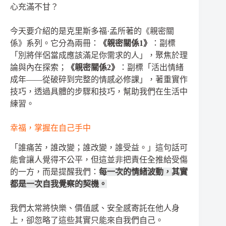
心充滿不甘？
今天要介紹的是克里斯多福·孟所著的《親密關
係》系列。它分為兩冊：
《親密關係1》
：副標
「別將伴侶當成應該滿足你需求的人」，聚焦於理
論與內在探索；
《親密關係2》
：副標「活出情緒
成年——從破碎到完整的情感必修課」，著重實作
技巧，透過具體的步驟和技巧，幫助我們在生活中
練習。
幸福，掌握在自己手中
「誰痛苦，誰改變；誰改變，誰受益。」這句話可
能會讓人覺得不公平，但這並非把責任全推給受傷
的一方，而是提醒我們：
每一次的情緒波動，其實
都是一次自我覺察的契機。
我們太常將快樂、價值感、安全感寄託在他人身
上，卻忽略了這些其實只能來自我們自己。