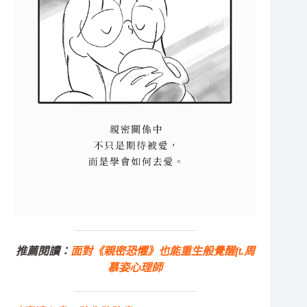
推薦閱讀：
面對《親密恐懼》也能重生般覺醒ft.周
慕姿心理師