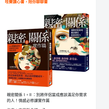
哇賽讀心書，陪你聊聊書
親密關係Ⅰ+Ⅱ：別將伴侶當成應該滿足你需求
的人！情感必修課實作篇