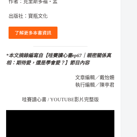
作者：克里斯多福‧孟
出版社：寶瓶文化
了解更多本書資訊
*本文摘錄編寫自【哇賽讀心書ep67｜親密關係真
相：期待愛，還是學會愛？】節目內容
文章編輯／戴怡姍
執行編輯／陳亭君
哇賽讀心書 / YOUTUBE影片完整版