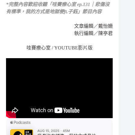
*
完整內容歡迎收聽
「哇賽療心室 ep.131｜悲傷沒
有標準，我的方式是地獄梗ft.子鈺」節目內容
文章編輯／戴怡姍
執行編輯／陳亭君
哇賽療心室 / YOUTUBE影片版