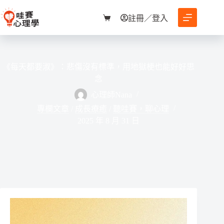
跳
至
註冊／登入
購
主
物
要
車
內
容
《每天都要淑》：悲傷沒有標準，用地獄梗也能好好思
念
心理師Nana
專欄文章
/
成長療癒
/
聽哇賽，聊心理
2025 年 8 月 31 日