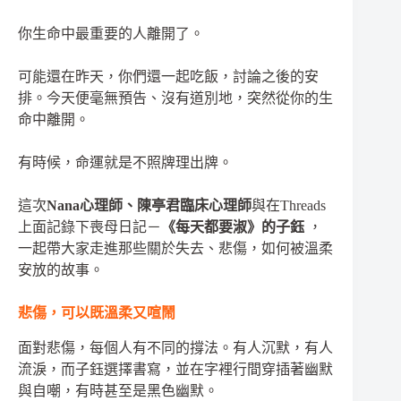
你生命中最重要的人離開了。
可能還在昨天，你們還一起吃飯，討論之後的安
排。今天便毫無預告、沒有道別地，突然從你的生
命中離開。
有時候，命運就是不照牌理出牌。
這次
Nana心理師、陳亭君臨床心理師
與在Threads
上面記錄下喪母日記－
《每天都要淑》的子鈺
，
一起帶大家走進那些關於失去、悲傷，如何被溫柔
安放的故事。
悲傷，可以既溫柔又喧鬧
面對悲傷，每個人有不同的撐法。有人沉默，有人
流淚，而子鈺選擇書寫，並在字裡行間穿插著幽默
與自嘲，有時甚至是黑色幽默。