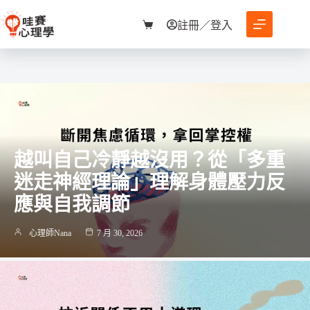
跳
至
註冊／登入
購
主
物
要
車
內
容
越叫自己冷靜越沒用？從「多重
迷走神經理論」理解身體壓力反
應與自我調節
心理師Nana
7 月 30, 2026