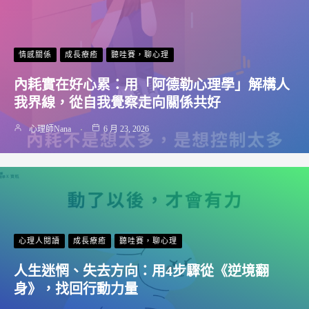
情感關係
成長療癒
聽哇賽，聊心理
內耗實在好心累：用「阿德勒心理學」解構人
我界線，從自我覺察走向關係共好
心理師Nana
6 月 23, 2026
心理人閱讀
成長療癒
聽哇賽，聊心理
人生迷惘、失去方向：用4步驟從《逆境翻
身》，找回行動力量