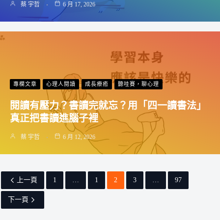
蔡 宇哲
6 月 17, 2026
專欄文章
心理人閱讀
成長療癒
聽哇賽，聊心理
閱讀有壓力？書讀完就忘？用「四一讀書法」
真正把書讀進腦子裡
蔡 宇哲
6 月 12, 2026
上一頁
1
…
1
2
3
…
97
下一頁