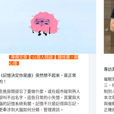
專欄文章
心理人閱讀
聽哇賽，聊
心理
專訪
《記憶決定你是誰》突然想不起來，是正常
催眠
的！
三，
走進房間卻忘了要做什麼，或在超市碰到熟人
制別
卻叫不出名字，這些日常的小失憶，其實與大
本次
腦的記憶系統有關。記憶不只是記得與忘記，
與催
更牽涉到大腦如何分類、管理資訊。
正確