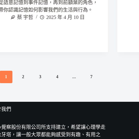
從語意記憶到事件記憶，再到前額葉的角色，
帶你認識記憶如何影響我們的生活與行為。
蔡 宇哲
2025 年 4 月 10 日
1
2
3
4
...
7
於我們
心覺察股份有限公司所支持建立，希望讓心理學走
象牙塔，讓一般大眾都能夠感受到有趣、有用之