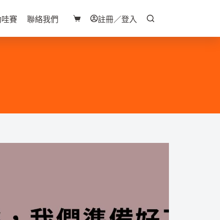
助哇賽
聯絡我們
註冊／登入
購
物
車