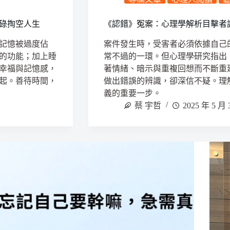
碌掏空人生
《認錯》冤案：心理學解析目擊者
記憶被過度佔
案件發生時，受害者必須依據自己
的功能；加上睡
常不過的一環。但心理學研究指出
幸福與記憶感，
著情緒、暗示與重複回想而不斷重
起。善待時間，
做出錯誤的辨識，卻深信不疑。理
義的重要一步。
蔡 宇哲
2025 年 5 月 