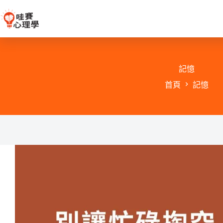
跳
至
主
要
內
容
記憶
首頁
記憶