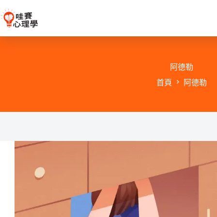
跳
至
主
要
內
容
阿德勒
首頁
阿德勒