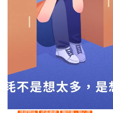
情感關係
成長療癒
聽哇賽，聊心理