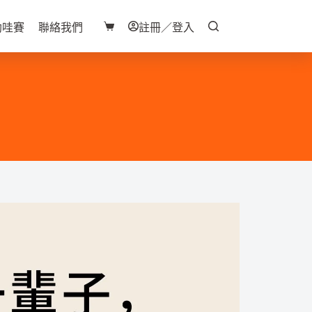
助哇賽
聯絡我們
註冊／登入
購
物
車