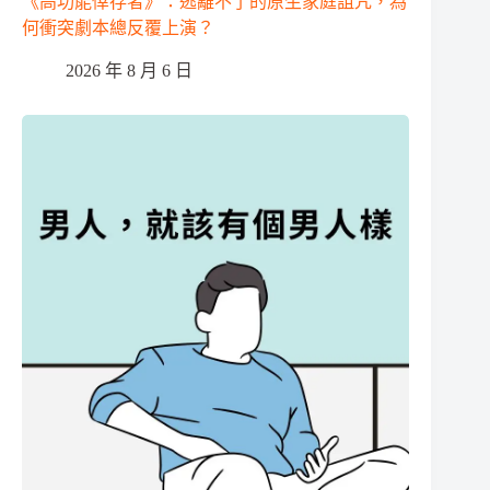
《高功能倖存者》：逃離不了的原生家庭詛咒，為
何衝突劇本總反覆上演？
2026 年 8 月 6 日