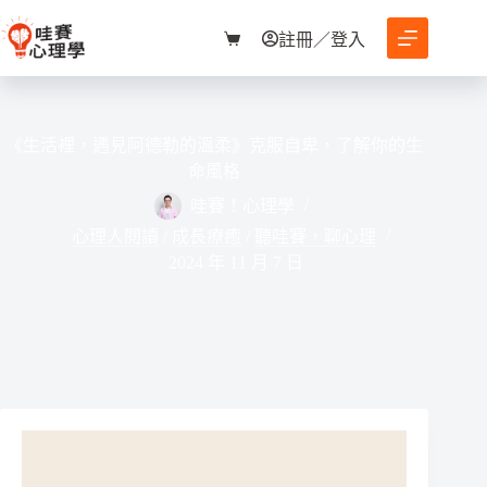
跳
至
註冊／登入
購
主
物
要
車
內
容
《生活裡，遇見阿德勒的溫柔》克服自卑，了解你的生
命風格
哇賽！心理學
心理人閱讀
/
成長療癒
/
聽哇賽，聊心理
2024 年 11 月 7 日