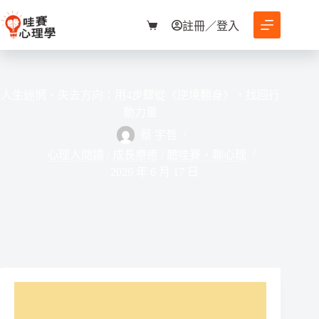
跳
至
註冊／登入
購
主
物
要
車
內
容
人生迷惘、失去方向：用4步驟從《逆境翻身》，找回行
動力量
蔡 宇哲
心理人閱讀
/
成長療癒
/
聽哇賽，聊心理
2026 年 6 月 17 日