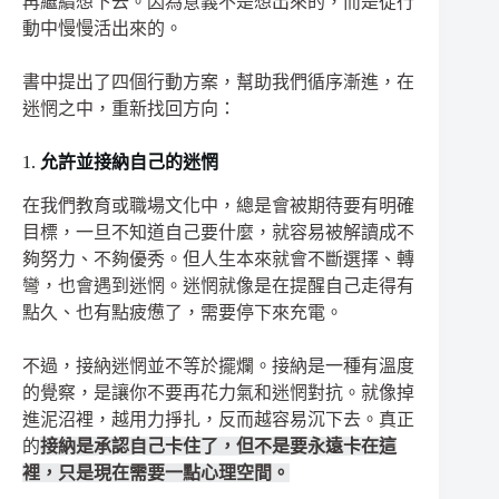
再繼續想下去。因為意義不是想出來的，而是從行
動中慢慢活出來的。
書中提出了四個行動方案，幫助我們循序漸進，在
迷惘之中，重新找回方向：
1.
允許並接納自己的迷惘
在我們教育或職場文化中，總是會被期待要有明確
目標，一旦不知道自己要什麼，就容易被解讀成不
夠努力、不夠優秀。但人生本來就會不斷選擇、轉
彎，也會遇到迷惘。迷惘就像是在提醒自己走得有
點久、也有點疲憊了，需要停下來充電。
不過，接納迷惘並不等於擺爛。接納是一種有溫度
的覺察，是讓你不要再花力氣和迷惘對抗。就像掉
進泥沼裡，越用力掙扎，反而越容易沉下去。真正
的
接納是承認自己卡住了，但不是要永遠卡在這
裡，只是現在需要一點心理空間。