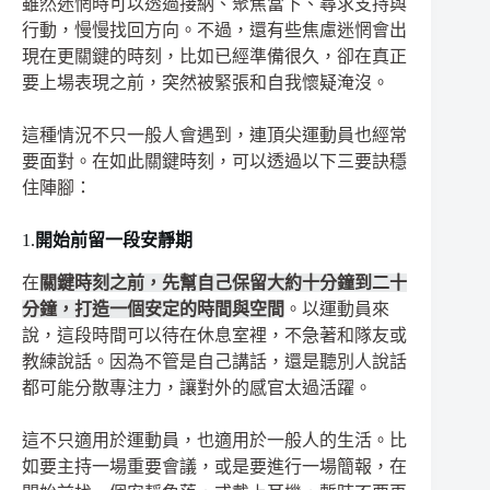
雖然迷惘時可以透過接納、聚焦當下、尋求支持與
行動，慢慢找回方向。不過，還有些焦慮迷惘會出
現在更關鍵的時刻，比如已經準備很久，卻在真正
要上場表現之前，突然被緊張和自我懷疑淹沒。
這種情況不只一般人會遇到，連頂尖運動員也經常
要面對。在如此關鍵時刻，可以透過以下三要訣穩
住陣腳：
1.
開始前留一段安靜期
在
關鍵時刻之前，先幫自己保留大約十分鐘到二十
分鐘，打造一個安定的時間與空間
。以運動員來
說，這段時間可以待在休息室裡，不急著和隊友或
教練說話。因為不管是自己講話，還是聽別人說話
都可能分散專注力，讓對外的感官太過活躍。
這不只適用於運動員，也適用於一般人的生活。比
如要主持一場重要會議，或是要進行一場簡報，在