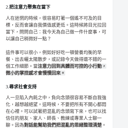
2.
把注意力聚焦在當下
人在迷惘的時候，很容易盯著一個遙不可及的目
標，反而會讓自我價值感更低。這時候將目光拉回
當下，問問自己：我今天為自己做一件什麼事，可
以讓自己稍微好一點？
這件事可以很小，例如好好吃一頓營養均衡的早
餐、出去曬太陽散步，或記錄今天做得還不錯的一
個工作細節。當
注意力回到具體而可控的小行動，
微小的掌控感才會慢慢回來。
3.
尋求社會支持
人一旦陷入內耗之中，負向念頭很容易不斷自我強
化，越想越絕望。這時候，不要把所有不開心都悶
在心裡。可以試著把混亂的念頭寫下來，也可以找
信任的朋友、家人、師長、教練或專業人士聊一
聊。因為
對話能幫助我們把混亂的思緒整理清楚
。