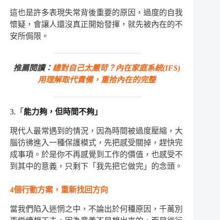
這也是許多表現失常背後重要的原因，過度的自我
懷疑，會讓人還沒真正開始發揮，就先被內在的不
安所侷限。
推薦閱讀：
總對自己太嚴苛？內在家庭系統(IFS)
用理解取代責備，重拾內在的完整
3.「
能力夠，但時間不夠」
現代人最常遇到的情況，因為時間被過度壓縮，大
腦彷彿進入一種保護模式，先把感受關掉，趕快完
成事項。於是你不再感覺到工作的價值，也感受不
到其中的意義，只剩下「我先把它做完」的念頭。
4
個行動方案，重新找回方向
當我們陷入迷惘之中，不論出於何種原因，千萬別