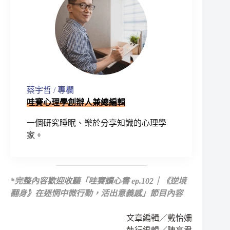
蔡宇哲 / 專欄
哇賽心理學創辦人兼總編輯
一個研究睡眠、樂於分享知識的心理學
家。
*
完整內容歡迎收聽
「哇賽讀心書 ep.102｜《逆境
翻身》在迷惘中微行動，活出意義感」節目內容
文章編輯／戴怡姍