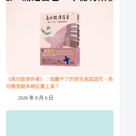
《高功能倖存者》：逃離不了的原生家庭詛咒，為
何衝突劇本總反覆上演？
2026 年 8 月 6 日