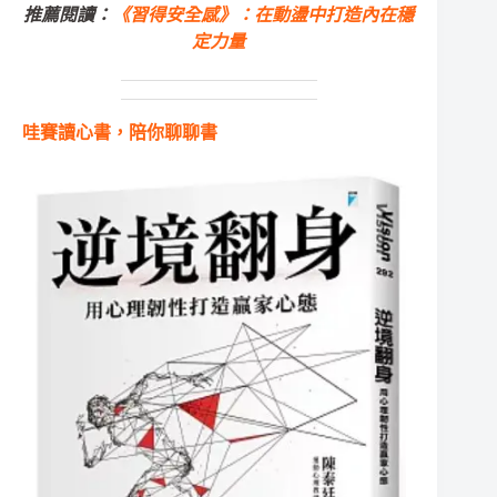
推薦閱讀：
《習得安全感》：在動盪中打造內在穩
定力量
哇賽讀心書，陪你聊聊書