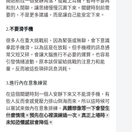
開始前找一個安靜角落，或戴上耳機，暫時不要再
和別人閒聊，讓思緒慢慢沉澱下來。關鍵時刻前需
要的，不是更多建議，而是讓自己能安定下來。
2.
不要滑手機
很多人在重大挑戰前，因為緊張或無聊，會下意識
拿起手機滑，以為這是在放鬆。但手機裡的訊息通
常又短又碎，會讓大腦進行不必要的運算，也容易
引發情緒波動。原本該保留給挑戰的注意力和能
量，反而被這些瑣碎訊息消耗。
3.進行內在意象練習
在這個關鍵時刻一個人安靜下來又不能滑手機，有
些人反而會感覺壓力排山倒海而來。所以這時候可
以嘗試來做內在意象排練，
具體想像等一下會發生
什麼情境。預先在心裡演練過一次，真正上場時，
未知恐懼感就會降低。