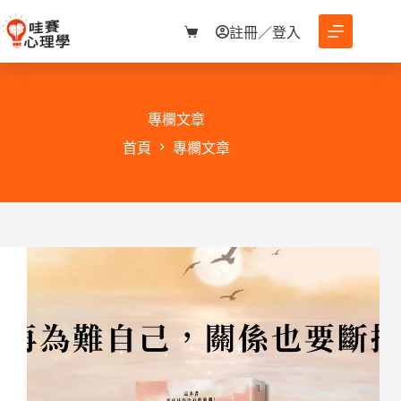
跳
至
註冊／登入
購
主
物
要
車
內
容
專欄文章
首頁
專欄文章