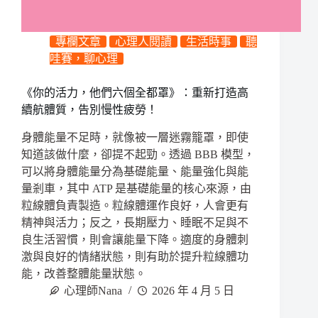
專欄文章
心理人閱讀
生活時事
聽
哇賽，聊心理
《你的活力，他們六個全都罩》：重新打造高
續航體質，告別慢性疲勞！
身體能量不足時，就像被一層迷霧籠罩，即使
知道該做什麼，卻提不起勁。透過 BBB 模型，
可以將身體能量分為基礎能量、能量強化與能
量剎車，其中 ATP 是基礎能量的核心來源，由
粒線體負責製造。粒線體運作良好，人會更有
精神與活力；反之，長期壓力、睡眠不足與不
良生活習慣，則會讓能量下降。適度的身體刺
激與良好的情緒狀態，則有助於提升粒線體功
能，改善整體能量狀態。
心理師Nana
2026 年 4 月 5 日