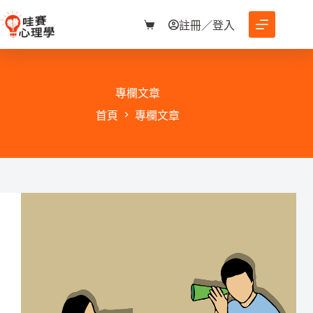
跳
至
註冊／登入
購
主
物
要
車
內
容
專欄文章
首頁
專欄文章