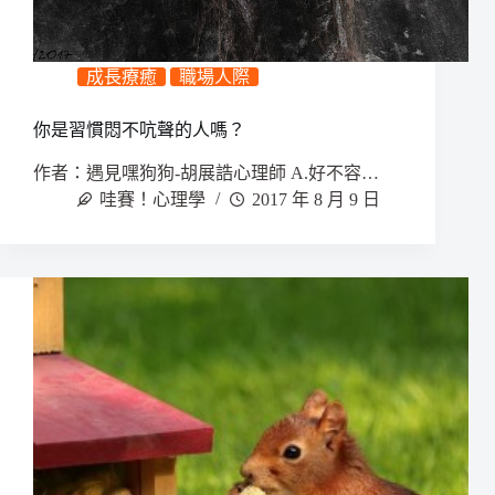
成長療癒
職場人際
你是習慣悶不吭聲的人嗎？
作者：遇見嘿狗狗-胡展誥心理師 A.好不容…
哇賽！心理學
2017 年 8 月 9 日