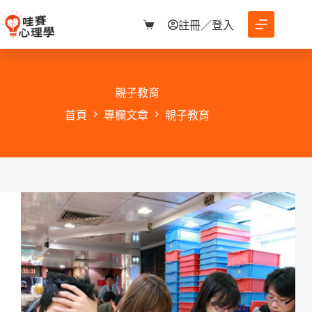
跳
至
註冊／登入
購
主
物
要
車
內
容
親子教育
首頁
專欄文章
親子教育