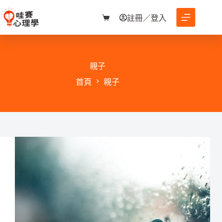
跳
至
註冊／登入
購
主
物
要
車
內
容
親子
首頁
親子